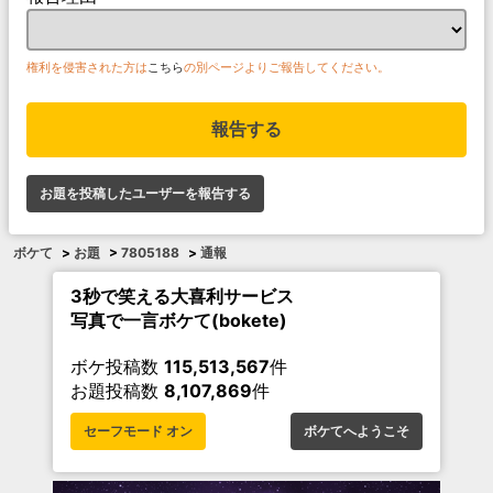
権利を侵害された方は
こちら
の別ページよりご報告してください。
報告する
お題を投稿したユーザーを報告する
ボケて
>
お題
>
7805188
>
通報
3秒で笑える大喜利サービス
写真で一言ボケて(bokete)
ボケ投稿数
115,513,567
件
お題投稿数
8,107,869
件
セーフモード オン
ボケてへようこそ