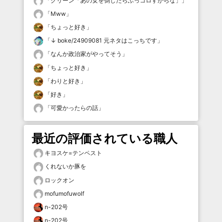
「
グリーン「あの女を倒したらぶっコロすからな」
」
「
Mww
」
「
ちょっと好き
」
「
↓ boke/24909081 元ネタはこっちです
」
「
なんか政治家がやってそう
」
「
ちょっと好き
」
「
わりと好き
」
「
好き
」
「
可愛かったらの話
」
最近の評価されている職人
キヨスケ=テンペスト
くれないか豚を
ロックオン
mofumofuwolf
n-202号
n-202号