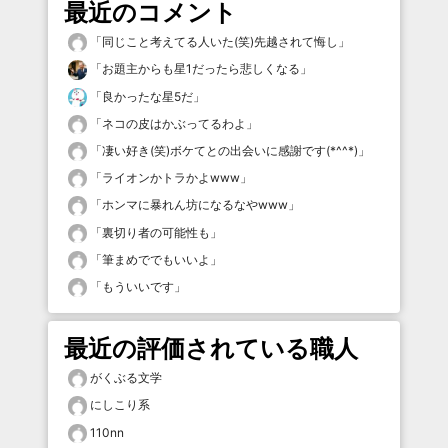
最近のコメント
「
同じこと考えてる人いた(笑)先越されて悔し
」
「
お題主からも星1だったら悲しくなる
」
「
良かったな星5だ
」
「
ネコの皮はかぶってるわよ
」
「
凄い好き(笑)ボケてとの出会いに感謝です(*^^*)
」
「
ライオンかトラかよwww
」
「
ホンマに暴れん坊になるなやwww
」
「
裏切り者の可能性も
」
「
筆まめででもいいよ
」
「
もういいです
」
最近の評価されている職人
がくぶる文学
にしこり系
110nn