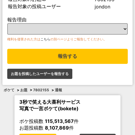
報告対象の投稿ユーザー
jondon
報告理由
権利を侵害された方は
こちら
の別ページよりご報告してください。
報告する
お題を投稿したユーザーを報告する
ボケて
>
お題
>
7802155
>
通報
3秒で笑える大喜利サービス
写真で一言ボケて(bokete)
ボケ投稿数
115,513,567
件
お題投稿数
8,107,869
件