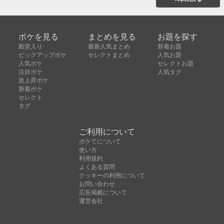
ボケを見る
まとめを見る
お題を探す
殿堂入り
最新人気まとめ
新着お題
ピックアップボケ
セレクトまとめ
人気お題
人気ボケ
セレクトお題
注目ボケ
人気タグ
急上昇ボケ
新着ボケ
セレクト
タグ
ご利用について
ボケてについて
使い方
利用規約
よくある質問
クッキーの利用について
お問い合わせ
広告掲載について
運営会社
Copyright © ボケて（bokete）All rights reserved. 株式