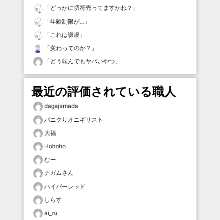
「
どっかに切符売ってますかね？
」
「
年齢制限が…
」
「
これは謙虚
」
「
変わってのか？
」
「
どう転んでもヤバいやつ
」
最近の評価されている職人
dagajamada
パニクりオニギリスト
大福
Hohoho
むー
ナガムさん
ハイパーレッド
しらす
ai_ru