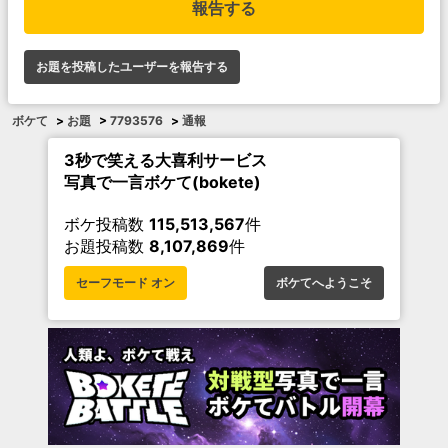
報告する
お題を投稿したユーザーを報告する
ボケて
>
お題
>
7793576
>
通報
3秒で笑える大喜利サービス
写真で一言ボケて(bokete)
ボケ投稿数
115,513,567
件
お題投稿数
8,107,869
件
セーフモード オン
ボケてへようこそ