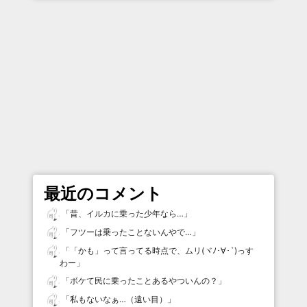
最近のコメント
「
昔、イルカに乗った少年なら…
」
「
フツーは乗ったことないんやで…
」
「
「かも」って言ってる時点で、ムリ(ヾﾉ･∀･`)っす
わー
」
「
ボケて民に乗ったことあるやついんの？
」
「
私もないなぁ…（遠い目）
」