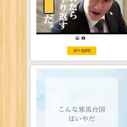
. .
. .
ボケる(
69
)