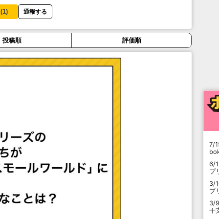
(
1
)
通報する
投稿順
評価順
7/1
b
6/
プ
3/
プ
3/
干