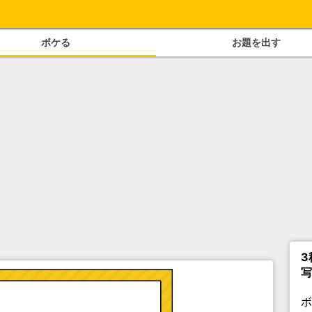
ボケる
お題を出す
3
写