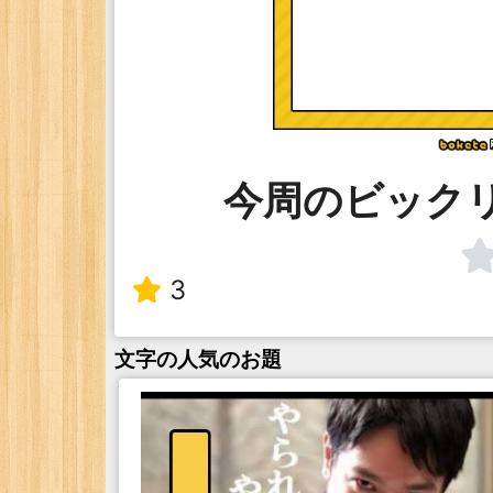
今周のビック
3
文字
の人気のお題