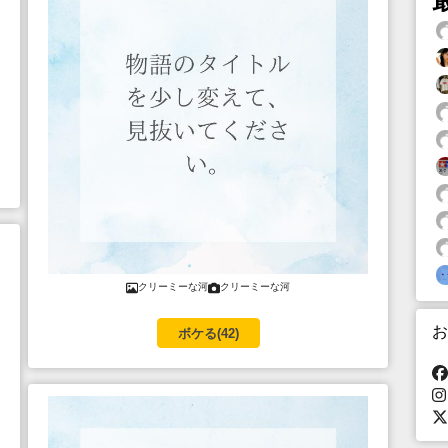
クリーミーな河
クリーミーな河
お
ボケる(
42
)