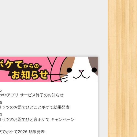
5
oketeアプリ サービス終了のお知らせ
15
リッツのお題でひとことボケて結果発表
10
リッツのお題でひと言ボケて キャンペーン
9
支でボケて2026 結果発表