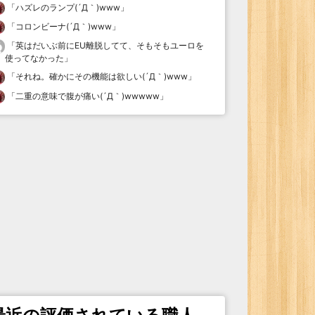
「
ハズレのランプ(´Д｀)www
」
「
コロンビーナ(´Д｀)www
」
「
英はだいぶ前にEU離脱してて、そもそもユーロを
使ってなかった
」
「
それね。確かにその機能は欲しい(´Д｀)www
」
「
二重の意味で腹が痛い(´Д｀)wwwww
」