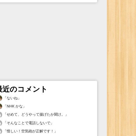
最近のコメント
「
ないね
」
「
NHK かな
」
「
せめて、どうやって揚げたか聞け。
」
「
そんなことで電話しないで
」
「
惜しい！空気砲が正解です！
」