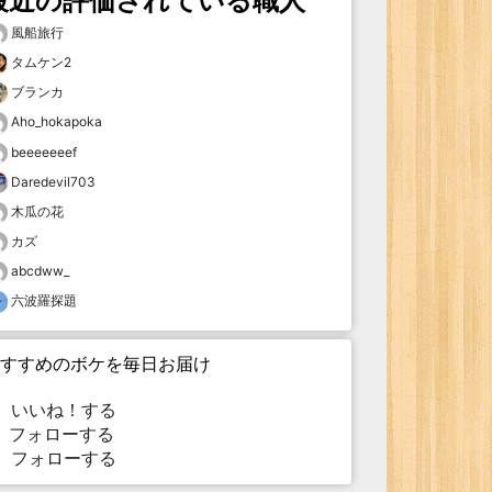
最近の評価されている職人
風船旅行
タムケン2
ブランカ
Aho_hokapoka
beeeeeeef
Daredevil703
木瓜の花
カズ
abcdww_
六波羅探題
すすめのボケを毎日お届け
いいね！する
フォローする
フォローする