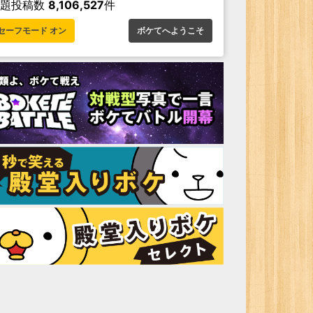
お題投稿数
8,106,527
件
セーフモード オン
ボケてへようこそ