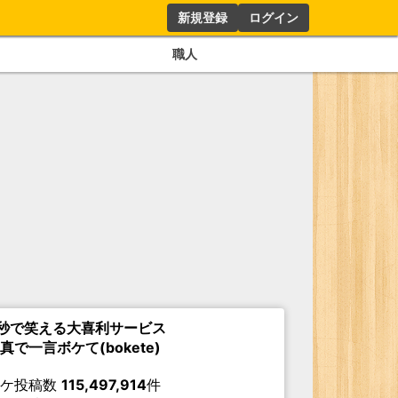
新規登録
ログイン
職人
秒で笑える大喜利サービス
真で一言ボケて(bokete)
ボケ投稿数
115,497,914
件