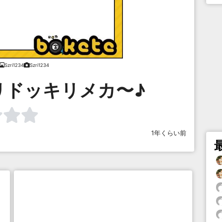
Szri1234
Szri1234
リドッキリメカ〜♪
1年くらい前