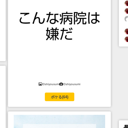
IDshiyousumi
IDshiyousumi
ボケる(
64
)