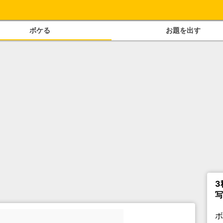
ボケる
お題を出す
3
写