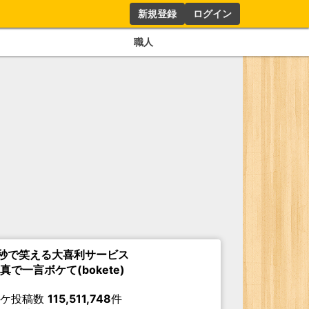
新規登録
ログイン
職人
秒で笑える大喜利サービス
真で一言ボケて(bokete)
ボケ投稿数
115,511,748
件