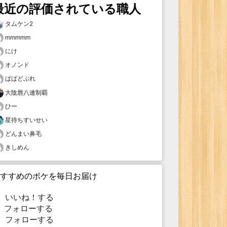
最近の評価されている職人
タムケン2
mmmmm
にけ
オノンド
ぱぱどぶれ
大陰唇八連制覇
ひー
星待ちすいせい
どんまい鼻毛
きしめん
すすめのボケを毎日お届け
いいね！する
フォローする
フォローする