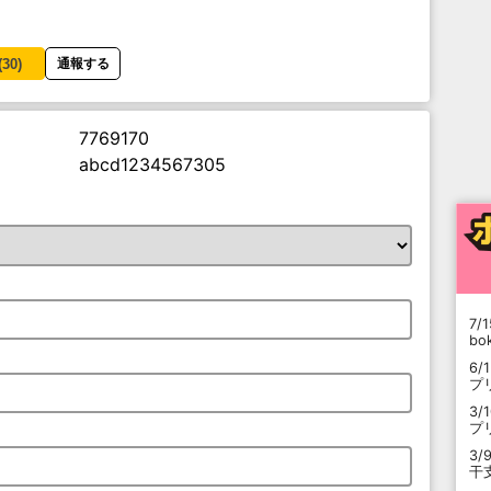
(
30
)
通報する
7769170
abcd1234567305
7/1
b
6/
プ
3/
プ
3/
干