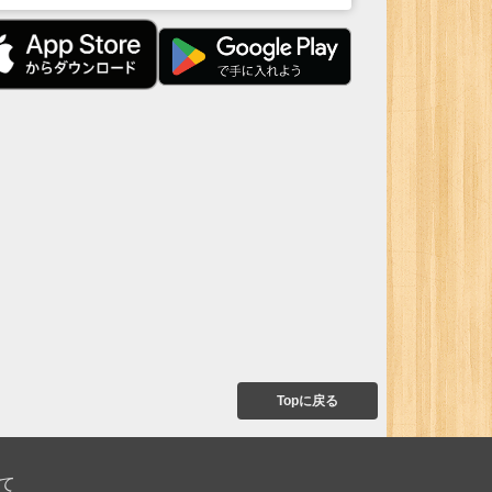
Topに戻る
て