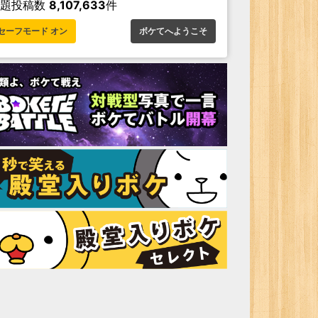
お題投稿数
8,107,633
件
セーフモード オン
ボケてへようこそ