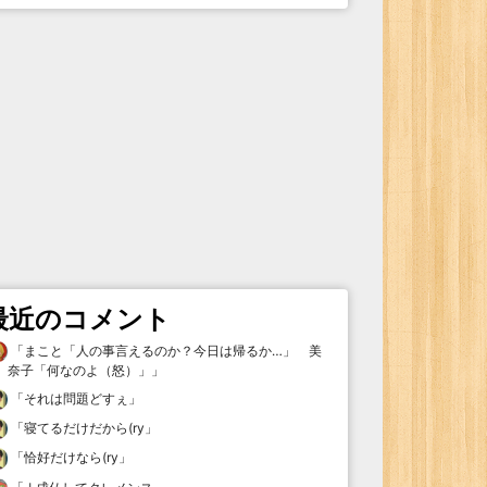
最近のコメント
「
まこと「人の事言えるのか？今日は帰るか…」 美
奈子「何なのよ（怒）」
」
「
それは問題どすぇ
」
「
寝てるだけだから(ry
」
「
恰好だけなら(ry
」