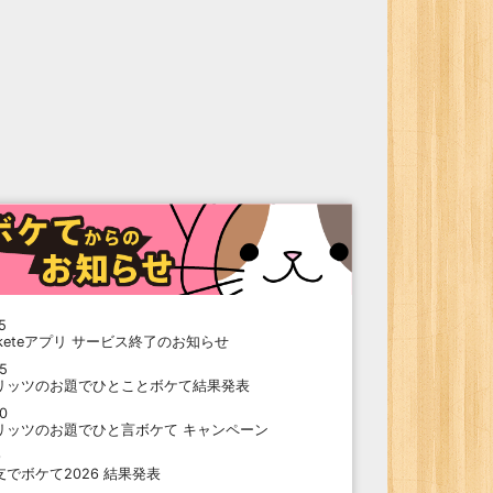
5
oketeアプリ サービス終了のお知らせ
15
リッツのお題でひとことボケて結果発表
10
リッツのお題でひと言ボケて キャンペーン
9
支でボケて2026 結果発表