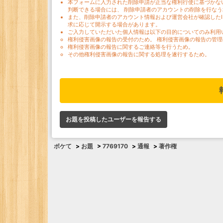
本フォームに入力された削除申請が正当な権利行使に基づかな
判断できる場合には、 削除申請者のアカウントの削除を行な
また、削除申請者のアカウント情報および運営会社が確認した
求に応じて開示する場合があります。
ご入力していただいた個人情報は以下の目的についてのみ利用
権利侵害画像の報告の受付のため。 権利侵害画像の報告の管理
権利侵害画像の報告に関するご連絡等を行うため。
その他権利侵害画像の報告に関する処理を遂行するため。
お題を投稿したユーザーを報告する
ボケて
>
お題
>
7769170
>
通報
>
著作権