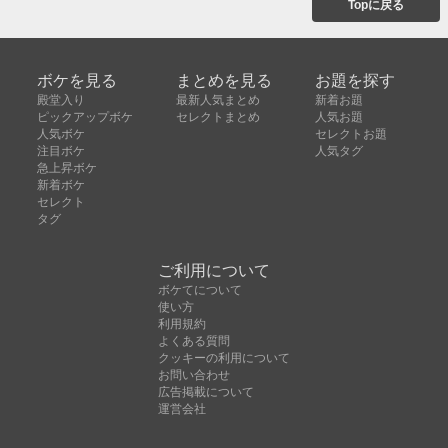
Topに戻る
ボケを見る
まとめを見る
お題を探す
殿堂入り
最新人気まとめ
新着お題
ピックアップボケ
セレクトまとめ
人気お題
人気ボケ
セレクトお題
注目ボケ
人気タグ
急上昇ボケ
新着ボケ
セレクト
タグ
ご利用について
ボケてについて
使い方
利用規約
よくある質問
クッキーの利用について
お問い合わせ
広告掲載について
運営会社
Copyright © ボケて（bokete）All rights reserved. 株式