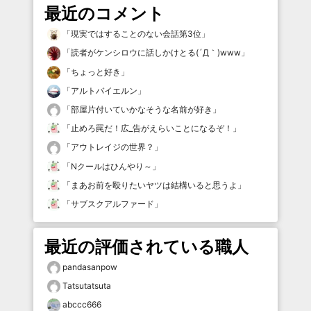
最近のコメント
「
現実ではすることのない会話第3位
」
「
読者がケンシロウに話しかけとる(´Д｀)www
」
「
ちょっと好き
」
「
アルトバイエルン
」
「
部屋片付いていかなそうな名前が好き
」
「
止めろ罠だ！広_告がえらいことになるぞ！
」
「
アウトレイジの世界？
」
「
Nクールはひんやり～
」
「
まあお前を殴りたいヤツは結構いると思うよ
」
「
サブスクアルファード
」
最近の評価されている職人
pandasanpow
Tatsutatsuta
abccc666