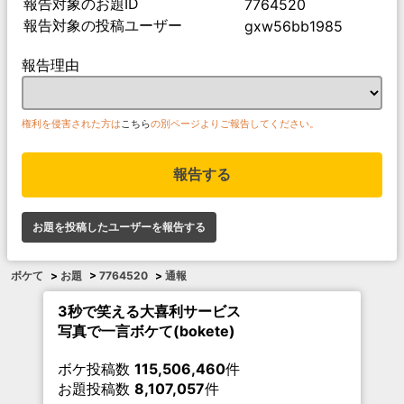
報告対象のお題ID
7764520
報告対象の投稿ユーザー
gxw56bb1985
報告理由
権利を侵害された方は
こちら
の別ページよりご報告してください。
報告する
お題を投稿したユーザーを報告する
ボケて
>
お題
>
7764520
>
通報
3秒で笑える大喜利サービス
写真で一言ボケて(bokete)
ボケ投稿数
115,506,460
件
お題投稿数
8,107,057
件