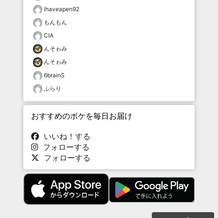
ihaveapen92
もんもん
CIA
んそゎみ
んそゎみ
6brainS
ふらり
おすすめのボケを毎日お届け
いいね！する
フォローする
フォローする