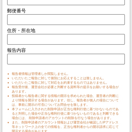
郵便番号
住所・所在地
報告内容
報告者情報は管理者しか閲覧しません。
いただいたご報告に対して個別にお応えすることは致しません。
いただいたご報告に対して対応をお約束するものではありません。
報告受付後、運営会社が必要と判断する資料等の提示をお願いする場合が
あります。
投稿者から報告者に関する情報の開示を求められた場合、運営者の判断に
より情報を開示する場合があります。但し、報告者が個人の場合について
は、事前に開示の可否についてお問合せを致します。
本フォームに入力された削除申請が正当な権利行使に基づかないものであ
ると判明した場合や正当な権利行使に基づかないものであると判断できる
場合には、 削除申請者のアカウントの削除を行なう場合があります。
また、削除申請者のアカウント情報および運営会社が確認したIPアドレス
等ネットワーク上の全ての情報を、正当な権利者からの開示請求に応じて
開示する場合があります。