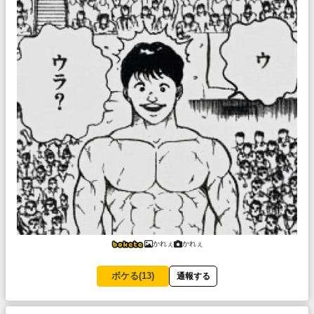
かれぇ
かれぇ
ボケる(
13
)
通報する