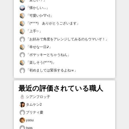
「
懐かしい…
」
「
可愛い(>▽<)
」
「
(*^^*) ありがとうございます
」
「
上手✨
」
「
お好みで角度をアレンジしてみるのもウマいぞ！
」
「
幸せな一日♪
」
「
ボヤッキーとちゃうねん
」
「
楽しそう(*^^*)
」
「
初めましては緊張するよねｗ
」
最近の評価されている職人
シアンフロッ子
タムケン2
プリティ慶
yasu
tsgs