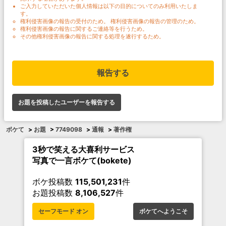
ご入力していただいた個人情報は以下の目的についてのみ利用いたしま
す。
権利侵害画像の報告の受付のため。 権利侵害画像の報告の管理のため。
権利侵害画像の報告に関するご連絡等を行うため。
その他権利侵害画像の報告に関する処理を遂行するため。
報告する
お題を投稿したユーザーを報告する
ボケて
>
お題
>
7749098
>
通報
>
著作権
3秒で笑える大喜利サービス
写真で一言ボケて(bokete)
ボケ投稿数
115,501,231
件
お題投稿数
8,106,527
件
セーフモード オン
ボケてへようこそ