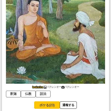
バクレンオー
バクレンオー
釈迦
仏教
説法
ボケる(
23
)
通報する