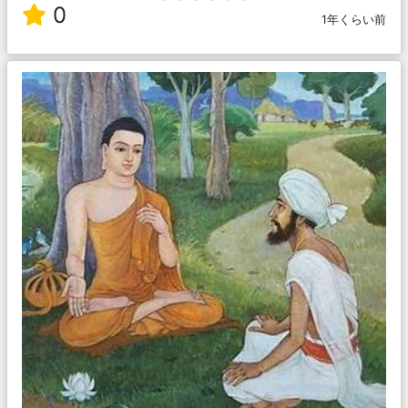
0
1年くらい前