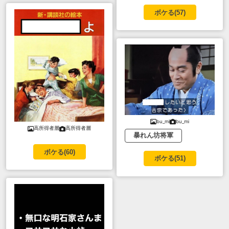
ボケる(
57
)
bu_mi
bu_mi
高所得者層
高所得者層
暴れん坊将軍
ボケる(
60
)
ボケる(
51
)