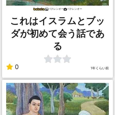
バクレンオー
バクレンオー
これはイスラムとブッ
ダが初めて会う話であ
る
0
1年くらい前