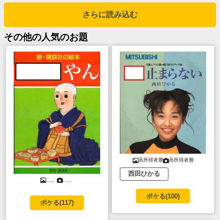
さらに読み込む
その他
の人気のお題
高所得者層
高所得者層
西田ひかる
....。
....。
ボケる(
100
)
ボケる(
117
)