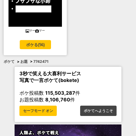
マー
マー
ボケる(
56
)
ボケて
>
お題
>
7742471
3秒で笑える大喜利サービス
写真で一言ボケて(bokete)
ボケ投稿数
115,503,287
件
お題投稿数
8,106,760
件
セーフモード オン
ボケてへようこそ