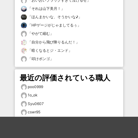
「
おいおいブラックすぎて泣けるぜ
」
「
それは山下美月！
」
「
ほんまかいな、そうかいな♪
」
「
HPゲージがじゃましてるぅ
」
「
やがて縮む
」
「
自分から飛び降りるんだ！
」
「
暗くなるとジ・エンド
」
「
叩けボンゴ
」
最近の評価されている職人
poo0999
1o_ok
Syu0607
cswr95
まる
向井がおさむまでは…
鈴美紅