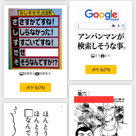
まろ
まろ
ボケる(
75
)
鯖威張る
鯖威張る
ボケる(
76
)