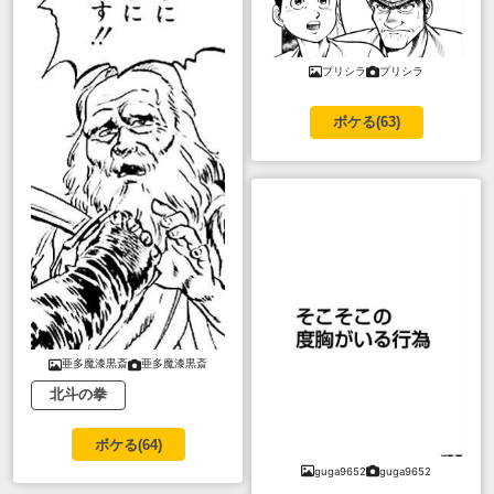
プリシラ
プリシラ
ボケる(
63
)
亜多魔漆黒斎
亜多魔漆黒斎
北斗の拳
ボケる(
64
)
guga9652
guga9652