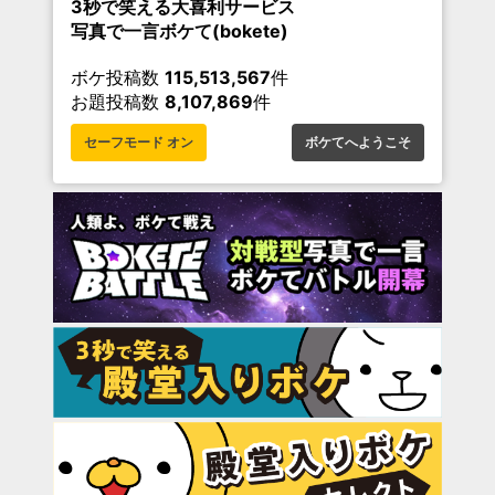
3秒で笑える大喜利サービス
写真で一言ボケて(bokete)
ボケ投稿数
115,513,567
件
お題投稿数
8,107,869
件
セーフモード オン
ボケてへようこそ