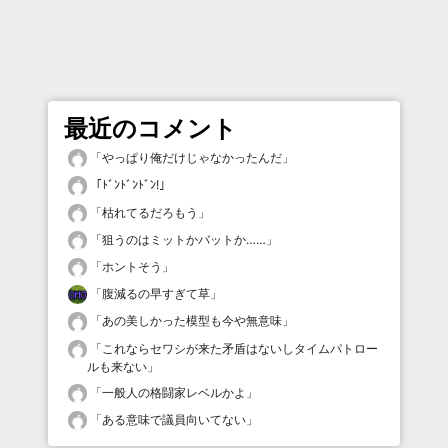
最近のコメント
「
やっぱり俺だけじゃなかったんだ
」
「
ﾄﾞﾝﾄﾞﾝﾄﾞﾝ!
」
「
枯れてるだろもう
」
「
狙うのはミットかバットか……
」
「
ホントそう
」
「
腹減るの早すぎて草
」
「
あの美しかった模型も今や無意味
」
「
これならセワシが来た矛盾はないしタイムパトロー
ルも来ない
」
「
一般人の格闘家レベルかよ
」
「
ある意味で議員向いてない
」