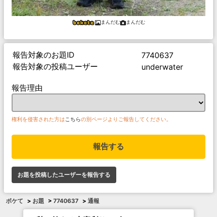
まんだむ
まんだむ
報告対象のお題ID
7740637
報告対象の投稿ユーザー
underwater
報告理由
権利を侵害された方は
こちら
の別ページよりご報告してください。
報告する
お題を投稿したユーザーを報告する
ボケて
>
お題
>
7740637
>
通報