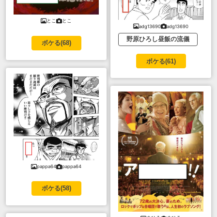
とこ
とこ
adg13690
adg13690
野原ひろし昼飯の流儀
ボケる(
68
)
ボケる(
61
)
pappa64
pappa64
ボケる(
58
)