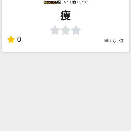
くり〜む
くり〜む
痩
0
1年くらい前