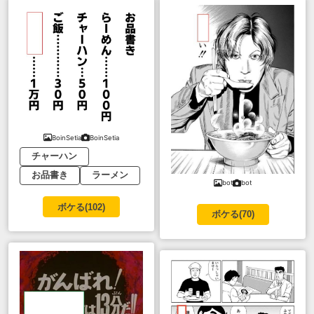
BoinSetia
BoinSetia
チャーハン
お品書き
ラーメン
bot
bot
ボケる(
102
)
ボケる(
70
)