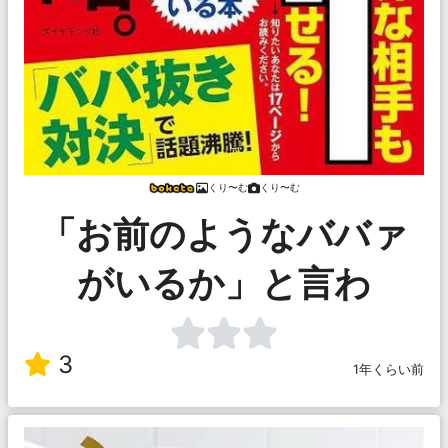
くり〜む
くり〜む
「お前のようなババァ
がいるか」と言わ
3
1年くらい前