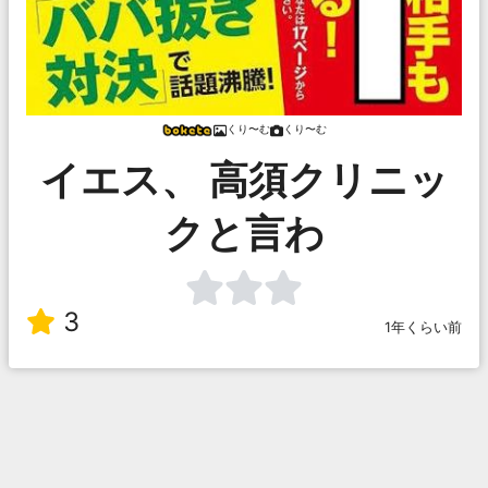
くり〜む
くり〜む
イエス、 高須クリニッ
クと言わ
3
1年くらい前