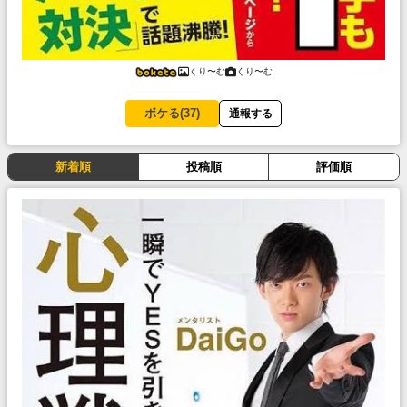
くり〜む
くり〜む
ボケる(
37
)
通報する
新着順
投稿順
評価順