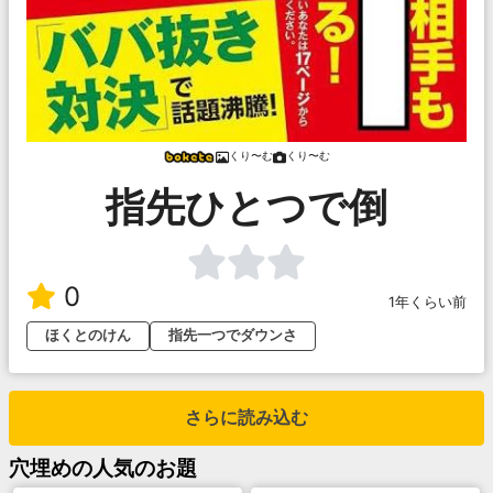
くり〜む
くり〜む
指先ひとつで倒
0
1年くらい前
ほくとのけん
指先一つでダウンさ
さらに読み込む
穴埋め
の人気のお題