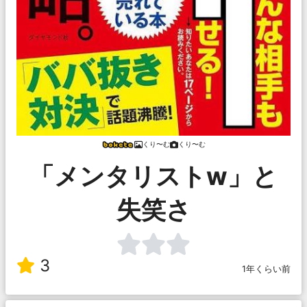
くり〜む
くり〜む
「メンタリストw」と
失笑さ
3
1年くらい前