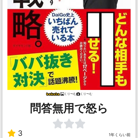
くり〜む
くり〜む
問答無用で怒ら
3
1年くらい前