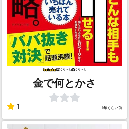
くり〜む
くり〜む
金で何とかさ
1
1年くらい前