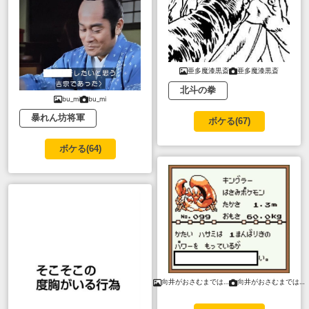
亜多魔漆黒斎
亜多魔漆黒斎
北斗の拳
bu_mi
bu_mi
暴れん坊将軍
ボケる(
67
)
ボケる(
64
)
向井がおさむまでは…
向井がおさむまでは…