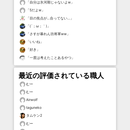
「
自分は氷河期じゃないよw
」
「
5だよw
」
「
目の焦点が…合ってない…
」
「
(´；ω；｀)
」
「
さすが暴れん坊将軍ww
」
「
いいね
」
「
好き
」
「
一度は考えたことあるやつ
」
最近の評価されている職人
むー
むー
Airwolf
taguneko
タムケン2
むー