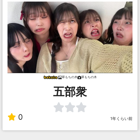
草もちの木
草もちの木
五部衆
0
1年くらい前