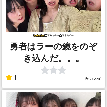
草もちの木
草もちの木
勇者はラーの鏡をのぞ
き込んだ。。。
1
1年くらい前