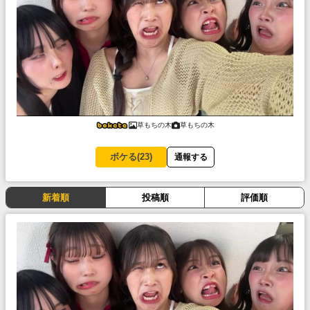
草もちの木
草もちの木
ボケる(
23
)
通報する
新着順
投稿順
評価順