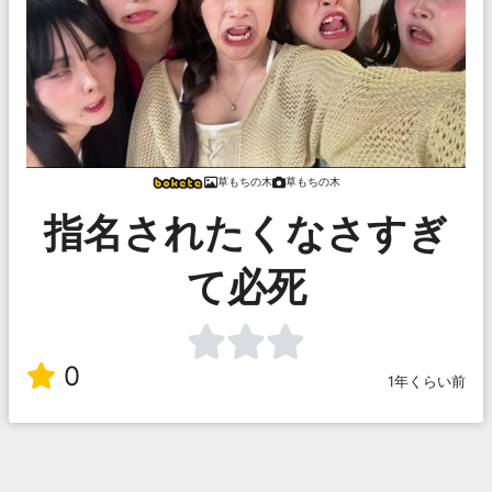
草もちの木
草もちの木
指名されたくなさすぎ
て必死
0
1年くらい前