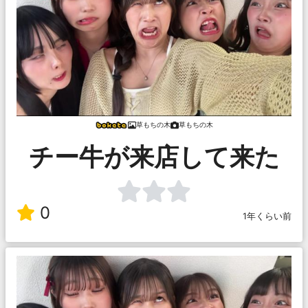
草もちの木
草もちの木
チー牛が来店して来た
0
1年くらい前