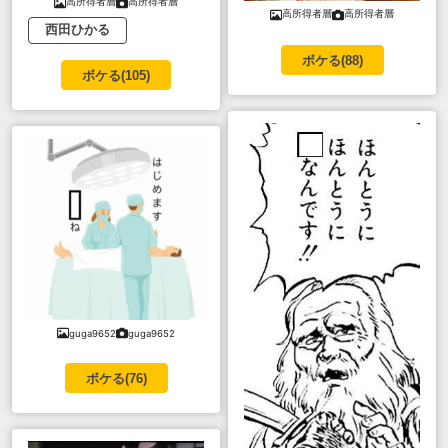
高所得者層
高所得者層
高所得者層
高所得者層
西田ひかる
ボケる(
88
)
ボケる(
105
)
guga9652
guga9652
ボケる(
76
)