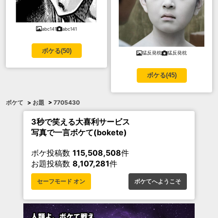
abc141
abc141
ボケる(
50
)
猛反発枕
猛反発枕
ボケる(
45
)
ボケて
>
お題
>
7705430
3秒で笑える大喜利サービス
写真で一言ボケて(bokete)
ボケ投稿数
115,508,508
件
お題投稿数
8,107,281
件
セーフモード オン
ボケてへようこそ