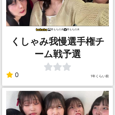
草もちの木
草もちの木
くしゃみ我慢選手権チ
ーム戦予選
0
1年くらい前