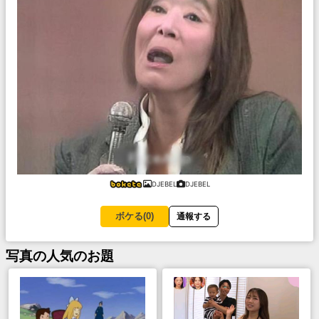
DJEBEL
DJEBEL
ボケる(
0
)
通報する
写真
の人気のお題