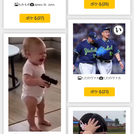
ボケる(
26
)
もみもめ
James St. John
ボケる(
27
)
ただのヴァカ
ただのヴァカ
ボケる(
23
)