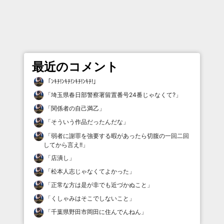
最近のコメント
「
ﾝｷﾁ!ﾝｷﾁ!ﾝｷﾁ!ﾝｷﾁ!
」
「
埼玉県春日部警察署留置番号24番じゃなくて?
」
「
関係者の自己満乙
」
「
そういう作品だったんだな
」
「
弱者に謝罪を強要する暇があったら切腹の一回二回
してから言え!!
」
「
店潰し
」
「
松本人志じゃなくてよかった
」
「
正常な方は是が非でも近づかぬこと
」
「
くしゃみはそこでしないこと
」
「
千葉県野田市岡田に住んでんねん
」