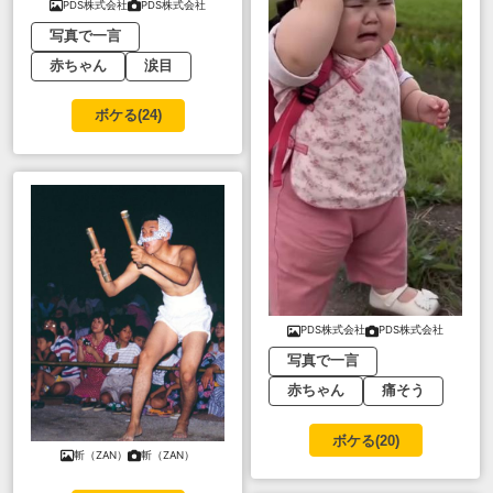
PDS株式会社
PDS株式会社
写真で一言
赤ちゃん
涙目
ボケる(
24
)
PDS株式会社
PDS株式会社
写真で一言
赤ちゃん
痛そう
ボケる(
20
)
斬（ZAN）
斬（ZAN）