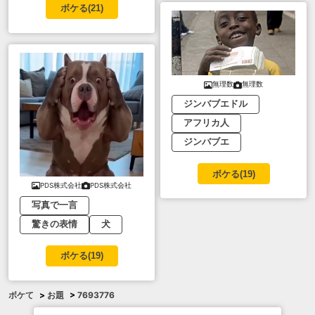
ボケる(
21
)
無理数
無理数
ジンバブエドル
アフリカ人
ジンバブエ
ボケる(
19
)
PDS株式会社
PDS株式会社
写真で一言
驚きの表情
犬
ボケる(
19
)
ボケて
>
お題
>
7693776