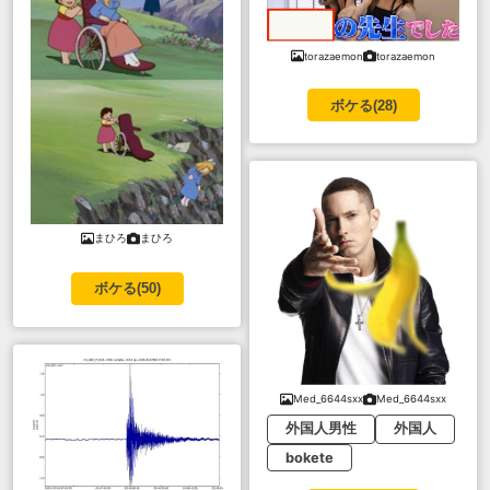
torazaemon
torazaemon
ボケる(
28
)
まひろ
まひろ
ボケる(
50
)
Med_6644sxx
Med_6644sxx
外国人男性
外国人
bokete