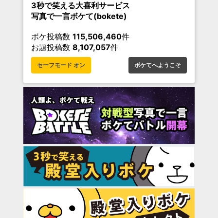
3秒で笑える大喜利サービス
写真で一言ボケて(bokete)
ボケ投稿数
115,506,460
件
お題投稿数
8,107,057
件
セーフモード オン
ボケてへようこそ