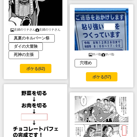
主婦のリナさん
主婦のリナさん
真夏のキルバーン祭
ダイの大冒険
死神の主張
サバ缶
サバ缶
穴埋め
ボケる(
62
)
ボケる(
57
)