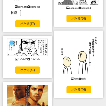
BoinSetia
BoinSetia
pappa64
pappa64
料理
ボケる(
50
)
ボケる(
57
)
もみもめ
もみもめ
ボケる(
51
)
焼鳥
焼鳥
ボケる(
46
)