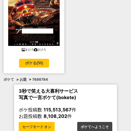
まひろ
まひろ
ボケる(
50
)
ボケて
>
お題
>
7686784
3秒で笑える大喜利サービス
写真で一言ボケて(bokete)
ボケ投稿数
115,513,567
件
お題投稿数
8,108,202
件
セーフモード オン
ボケてへようこそ