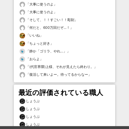
「
大事に使うのよ
」
「
大事に使うのよ
」
「
そして、！！すごい！！彫刻
」
「
何だと、600万回だぞ…！
」
「
いいね
」
「
ちょっと好き
」
「
静か「ゴリラ、やれ…」
」
「
おらよ
」
「
(代官界隈)上様、それが見えたら終わり。
」
「
復活して来いよー。待ってるからなー
」
最近の評価されている職人
しょうぶ
しょうぶ
しょうぶ
しょうぶ