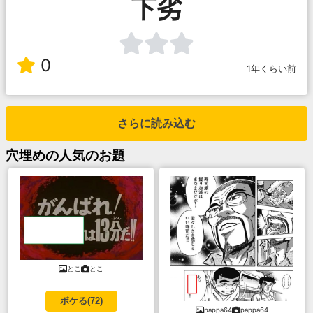
下劣
0
1年くらい前
さらに読み込む
穴埋め
の人気のお題
とこ
とこ
ボケる(
72
)
pappa64
pappa64