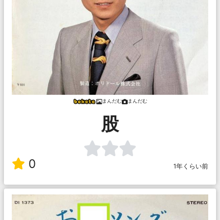
まんだむ
まんだむ
股
0
1年くらい前