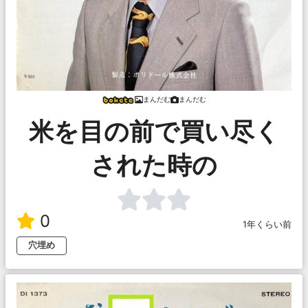
まんだむ
まんだむ
米を目の前で買い尽く
された時の
0
1年くらい前
穴埋め