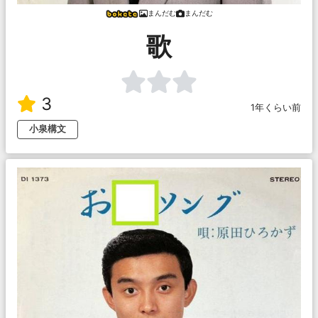
まんだむ
まんだむ
歌
3
1年くらい前
小泉構文