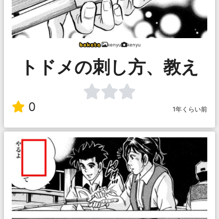
kenyu
kenyu
トドメの刺し方、教え
0
1年くらい前