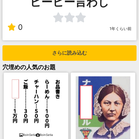
ヒーヒー言わし
0
1年くらい前
さらに読み込む
穴埋め
の人気のお題
BoinSetia
BoinSetia