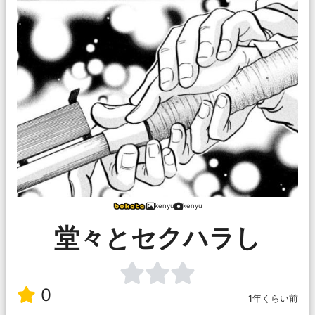
kenyu
kenyu
堂々とセクハラし
0
1年くらい前