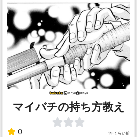
kenyu
kenyu
マイバチの持ち方教え
0
1年くらい前