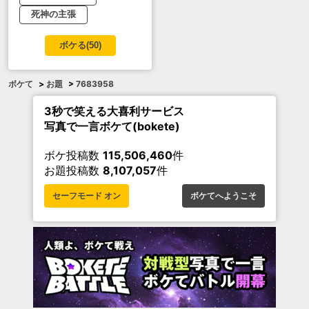
死神の主張
ボケる(
50
)
ボケて
>
お題
>
7683958
3秒で笑える大喜利サービス
写真で一言ボケて(bokete)
ボケ投稿数
115,506,460
件
お題投稿数
8,107,057
件
セーフモード オン
ボケてへようこそ