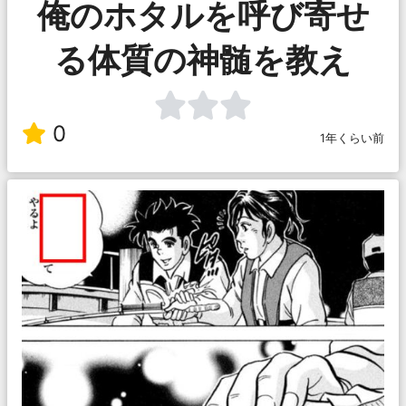
俺のホタルを呼び寄せ
る体質の神髄を教え
0
1年くらい前