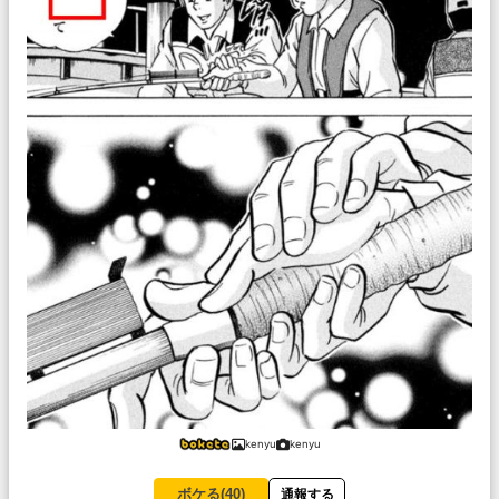
kenyu
kenyu
ボケる(
40
)
通報する