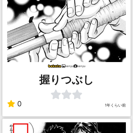
kenyu
kenyu
握りつぶし
0
1年くらい前