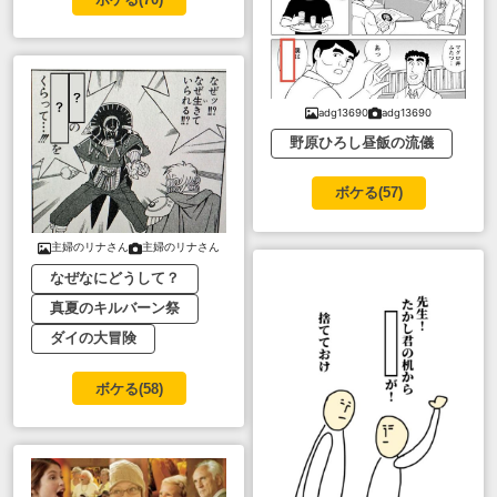
adg13690
adg13690
野原ひろし昼飯の流儀
ボケる(
57
)
主婦のリナさん
主婦のリナさん
なぜなにどうして？
真夏のキルバーン祭
ダイの大冒険
ボケる(
58
)