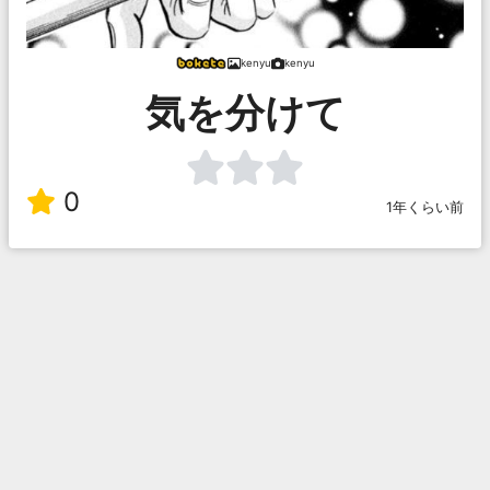
kenyu
kenyu
気を分けて
0
1年くらい前