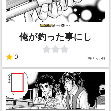
kenyu
kenyu
俺が釣った事にし
0
1年くらい前