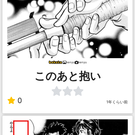
kenyu
kenyu
このあと抱い
0
1年くらい前