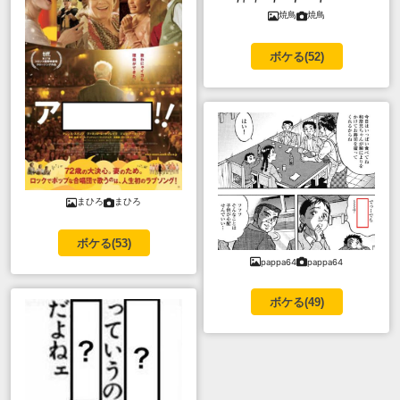
焼鳥
焼鳥
ボケる(
52
)
まひろ
まひろ
ボケる(
53
)
pappa64
pappa64
ボケる(
49
)