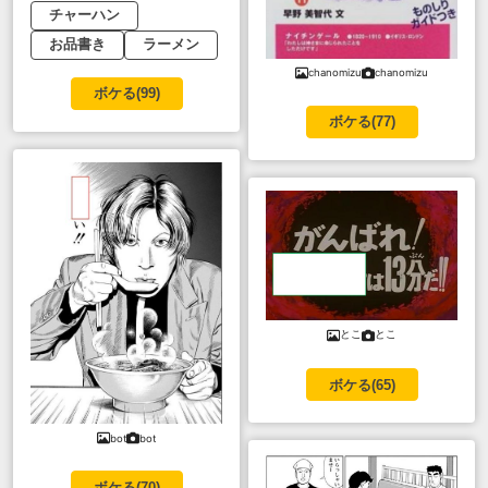
チャーハン
お品書き
ラーメン
chanomizu
chanomizu
ボケる(
99
)
ボケる(
77
)
とこ
とこ
ボケる(
65
)
bot
bot
ボケる(
70
)