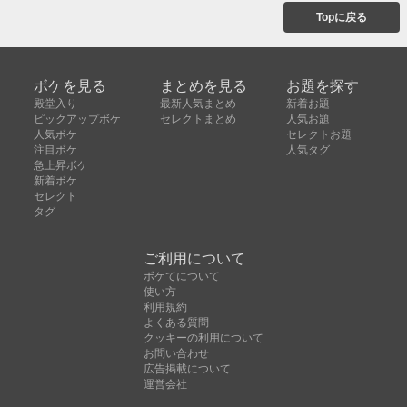
Topに戻る
ボケを見る
まとめを見る
お題を探す
殿堂入り
最新人気まとめ
新着お題
ピックアップボケ
セレクトまとめ
人気お題
人気ボケ
セレクトお題
注目ボケ
人気タグ
急上昇ボケ
新着ボケ
セレクト
タグ
ご利用について
ボケてについて
使い方
利用規約
よくある質問
クッキーの利用について
お問い合わせ
広告掲載について
運営会社