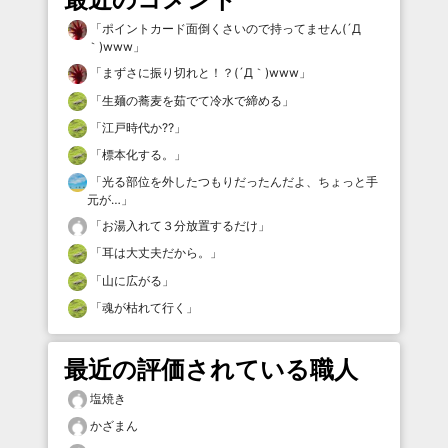
「
ポイントカード面倒くさいので持ってません(´Д
｀)www
」
「
まずさに振り切れと！？(´Д｀)www
」
「
生麺の蕎麦を茹でて冷水で締める
」
「
江戸時代か⁇
」
「
標本化する。
」
「
光る部位を外したつもりだったんだよ、ちょっと手
元が…
」
「
お湯入れて３分放置するだけ
」
「
耳は大丈夫だから。
」
「
山に広がる
」
「
魂が枯れて行く
」
最近の評価されている職人
塩焼き
かざまん