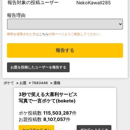
報告対象の投稿ユーザー
NekoKawaII285
報告理由
権利を侵害された方は
こちら
の別ページよりご報告してください。
報告する
お題を投稿したユーザーを報告する
ボケて
>
お題
>
7683446
>
通報
3秒で笑える大喜利サービス
写真で一言ボケて(bokete)
ボケ投稿数
115,503,287
件
お題投稿数
8,107,057
件