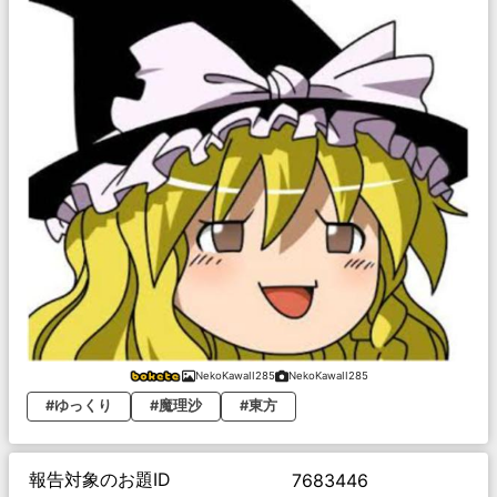
NekoKawaII285
NekoKawaII285
#ゆっくり
#魔理沙
#東方
報告対象のお題ID
7683446