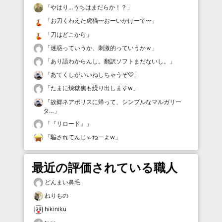
「
やはり…うちはまだらか！？
」
「
お刀くわえた虎猫〜おーいかけーて〜
」
「
刀はどこから
」
「
迷惑っていうか、刺激的っていうかｗ
」
「
あり語わからんし。翻訳ソフトまだないし。
」
「
あてくしがいいねしちゃうぞ♡
」
「
たまに煉獄焦も繰り出しますw
」
「
故郷ネアポリスに帰って、シンプルなマルガリー
タ…
」
「
『リロード』
」
「
騙されてんじゃねーよw
」
最近の評価されている職人
どんまい鼻毛
ねりもの
hikiniku