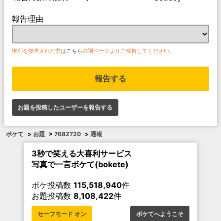
報告理由
権利を侵害された方は
こちら
の別ページよりご報告してください。
報告する
お題を投稿したユーザーを報告する
ボケて
>
お題
>
7682720
>
通報
3秒で笑える大喜利サービス
写真で一言ボケて(bokete)
ボケ投稿数
115,518,940
件
お題投稿数
8,108,422
件
セーフモード オン
ボケてへようこそ