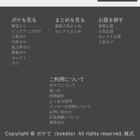
ボケを見る
まとめを見る
お題を探す
殿堂入り
最新人気まとめ
新着お題
ピックアップボケ
セレクトまとめ
人気お題
人気ボケ
セレクトお題
注目ボケ
人気タグ
急上昇ボケ
新着ボケ
セレクト
タグ
ご利用について
ボケてについて
使い方
利用規約
よくある質問
クッキーの利用について
お問い合わせ
広告掲載について
運営会社
Copyright © ボケて（bokete）All rights reserved. 株式