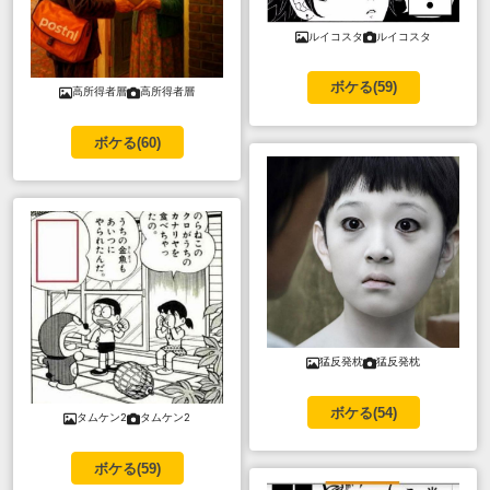
ルイコスタ
ルイコスタ
ボケる(
59
)
高所得者層
高所得者層
ボケる(
60
)
猛反発枕
猛反発枕
ボケる(
54
)
タムケン2
タムケン2
ボケる(
59
)