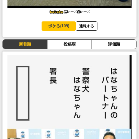
カーズ
カーズ
ボケる(
109
)
通報する
新着順
投稿順
評価順