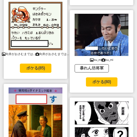
向井がおさむまでは…
向井がおさむまでは…
bu_mi
bu_mi
暴れん坊将軍
ボケる(
85
)
ボケる(
80
)