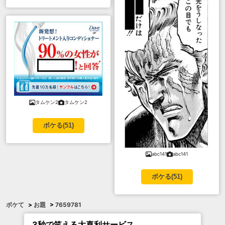
タムケン2
タムケン2
ボケる(
51
)
abc141
abc141
ボケる(
51
)
ボケて
>
お題
>
7659781
3秒で笑える大喜利サービス