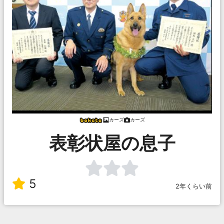
カーズ
カーズ
表彰状屋の息子
5
2年くらい前