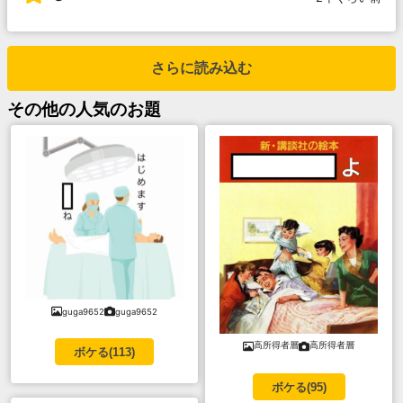
さらに読み込む
その他
の人気のお題
guga9652
guga9652
高所得者層
高所得者層
ボケる(
113
)
ボケる(
95
)