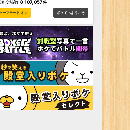
お題投稿数
8,107,057
件
セーフモード オン
ボケてへようこそ