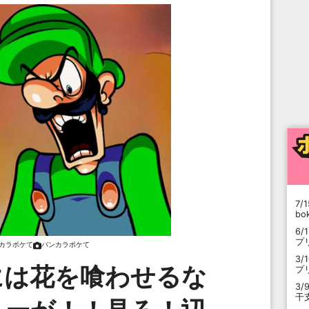
7/1
b
6/
プ
カラボケて
バンカラボケて
3/
には花を喰わせるな
プ
3/
干