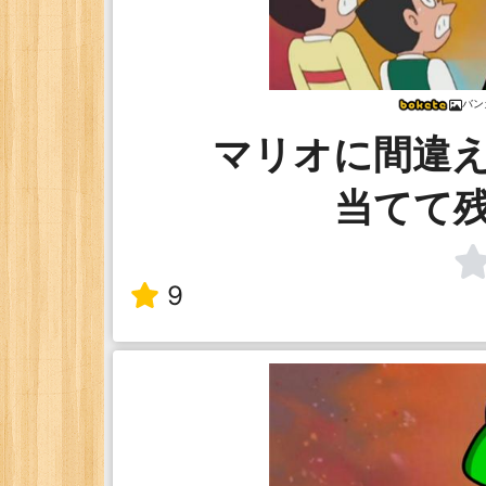
バン
マリオに間違
当てて
9