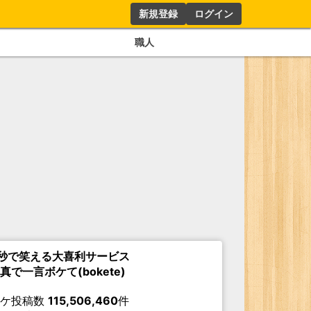
新規登録
ログイン
職人
秒で笑える大喜利サービス
真で一言ボケて(bokete)
ボケ投稿数
115,506,460
件