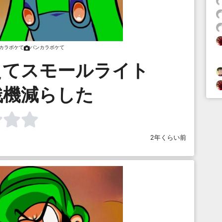
カラボケて
バンカラボケて
えてスモールライト
残機減らした
2年くらい前