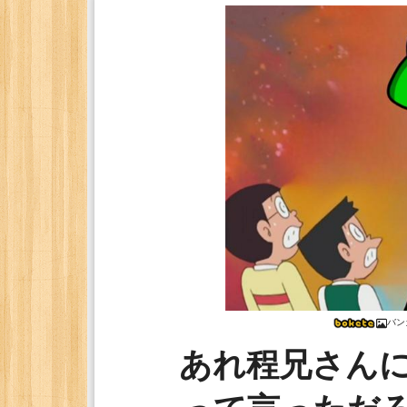
バン
あれ程兄さん