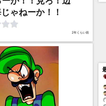
ろーが！！見ろ！辺
海じゃねーか！！
2年くらい前