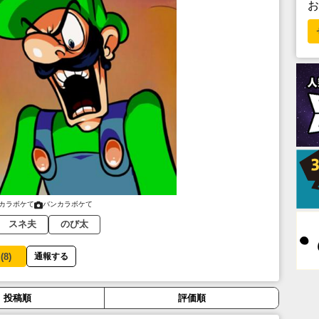
カラボケて
バンカラボケて
スネ夫
のび太
(
8
)
通報する
投稿順
評価順