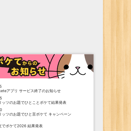
5
oketeアプリ サービス終了のお知らせ
15
リッツのお題でひとことボケて結果発表
10
リッツのお題でひと言ボケて キャンペーン
9
支でボケて2026 結果発表