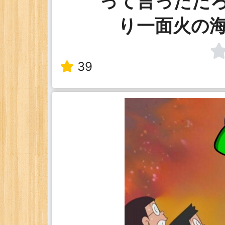
って言っただ
り一面火の
39