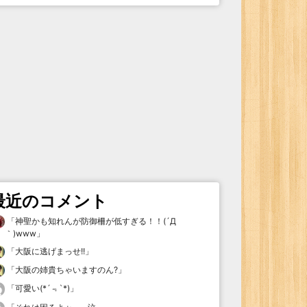
最近のコメント
「
神聖かも知れんが防御柵が低すぎる！！(´Д
｀)www
」
「
大阪に逃げまっせ!!
」
「
大阪の姉貴ちゃいますのん?
」
「
可愛い(*´﹃`*)
」