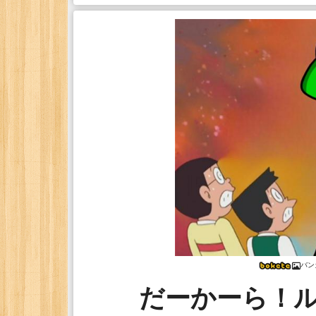
バン
だーかーら！