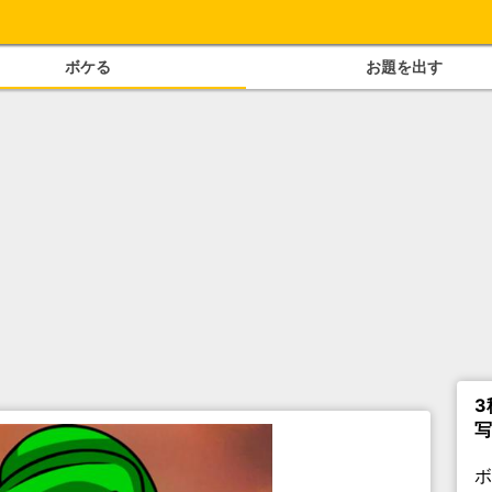
ボケる
お題を出す
3
写