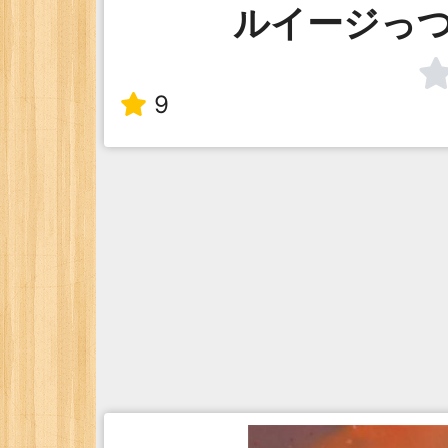
ルイージっ
9