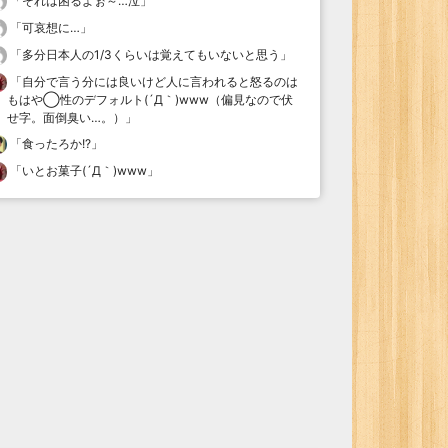
「
それは困るよぉ～…泣
」
「
可哀想に…
」
「
多分日本人の1/3くらいは覚えてもいないと思う
」
「
自分で言う分には良いけど人に言われると怒るのは
もはや◯性のデフォルト(´Д｀)www（偏見なので伏
せ字。面倒臭い…。）
」
「
食ったろか!?
」
「
いとお菓子(´Д｀)www
」