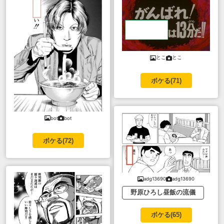
とこ
とこ
ボケる(
71
)
bot
bot
ボケる(
72
)
adg13690
adg13690
野原ひろし昼飯の流儀
ボケる(
65
)