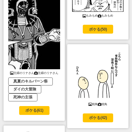
もみもめ
もみもめ
ボケる(
50
)
主婦のリナさん
主婦のリナさん
真夏のキルバーン祭
ダイの大冒険
死神の主張
焼鳥
焼鳥
ボケる(
61
)
ボケる(
42
)