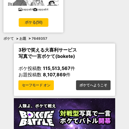
pappa64
pappa64
ボケる(
50
)
ボケて
>
お題
>
7649357
3秒で笑える大喜利サービス
写真で一言ボケて(bokete)
ボケ投稿数
115,513,567
件
お題投稿数
8,107,869
件
セーフモード オン
ボケてへようこそ