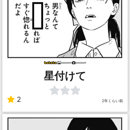
aaaaaaw
aaaaaaw
星付けて
2
2年くらい前