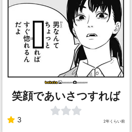
aaaaaaw
aaaaaaw
笑顔であいさつすれば
3
2年くらい前