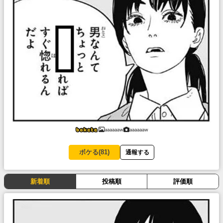
aaaaaaw
aaaaaaw
ボケる(
81
)
通報する
新着順
投稿順
評価順