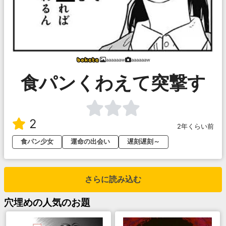
aaaaaaw
aaaaaaw
食パンくわえて突撃す
2
2年くらい前
食パン少女
運命の出会い
遅刻遅刻～
さらに読み込む
穴埋め
の人気のお題