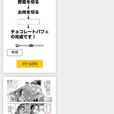
BoinSetia
BoinSetia
料理
ボケる(
56
)