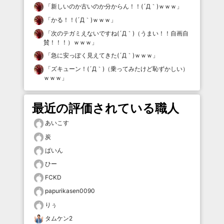
「
新しいのか古いのか分からん！！(´Д｀)ｗｗｗ
」
「
かる！！(´Д｀)ｗｗｗ
」
「
次のテガミえないですね(´Д｀)（うまい！！自画自
賛！！！）ｗｗｗ
」
「
急に安っぽく見えてきた(´Д｀)ｗｗｗ
」
「
ズキューン！(´Д｀)（乗ってみたけど恥ずかしい）
ｗｗｗ
」
最近の評価されている職人
あいこす
炭
ぱいん
ひー
FCKD
papurikasen0090
りぅ
タムケン2