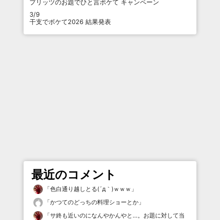
プリッツのお題でひと言ボケて キャンペーン
3/9
干支でボケて2026 結果発表
最近のコメント
「
色白通り越しとる(´д｀)ｗｗｗ
」
「
かつてのどっちの料理ショーとか
」
「
サ終も近いのになんやかんやと…。お題に対して当