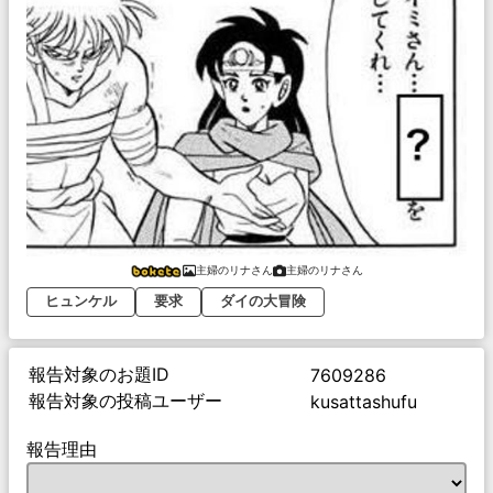
主婦のリナさん
主婦のリナさん
ヒュンケル
要求
ダイの大冒険
報告対象のお題ID
7609286
報告対象の投稿ユーザー
kusattashufu
報告理由