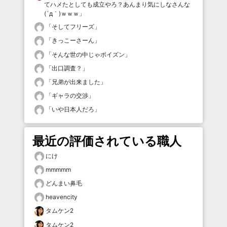
てハメたとしても成立やろ？あんまり気にしなさんな
(´д｀)ｗｗｗ
」
「
そしてフリーズ
」
「
きっこーさーん
」
「
そんな世の中じゃポイズン
」
「
出口調査？
」
「
兄弟が出来ました
」
「
ギャラの交渉
」
「
いや日本人だろ
」
最近の評価されている職人
にけ
mmmmm
どんまい鼻毛
heavencity
タムケン2
タムケン2