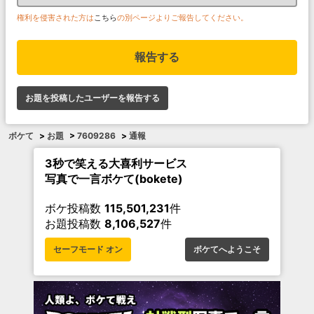
権利を侵害された方は
こちら
の別ページよりご報告してください。
報告する
お題を投稿したユーザーを報告する
ボケて
>
お題
>
7609286
>
通報
3秒で笑える大喜利サービス
写真で一言ボケて(bokete)
ボケ投稿数
115,501,231
件
お題投稿数
8,106,527
件
セーフモード オン
ボケてへようこそ