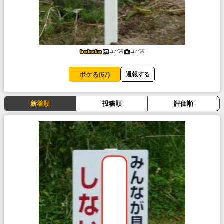
コバ吉
コバ吉
ボケる(
67
)
通報する
新着順
投稿順
評価順