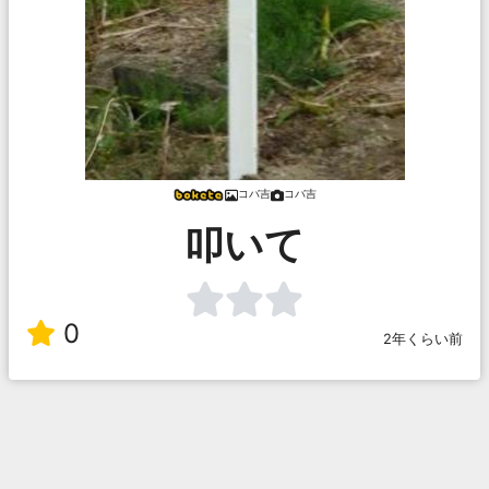
コバ吉
コバ吉
叩いて
0
2年くらい前