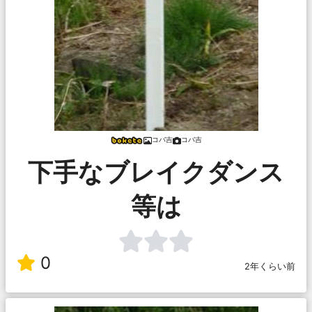
コバ吉
コバ吉
下手なブレイクダンス
等は
0
2年くらい前