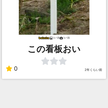
コバ吉
コバ吉
この看板おい
0
2年くらい前