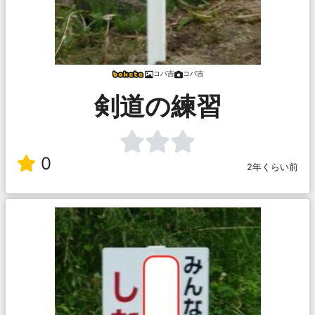
コバ吉
コバ吉
剣道の練習
0
2年くらい前