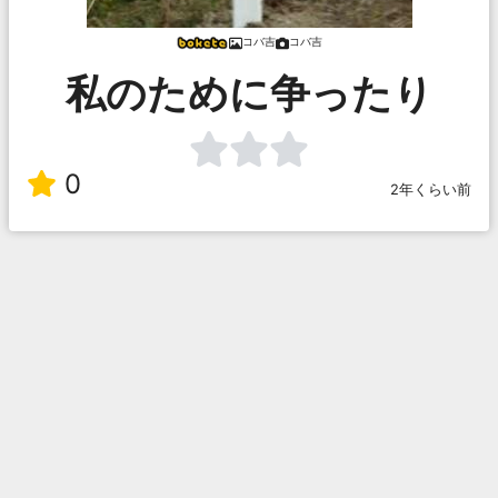
コバ吉
コバ吉
私のために争ったり
0
2年くらい前