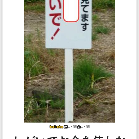
コバ吉
コバ吉