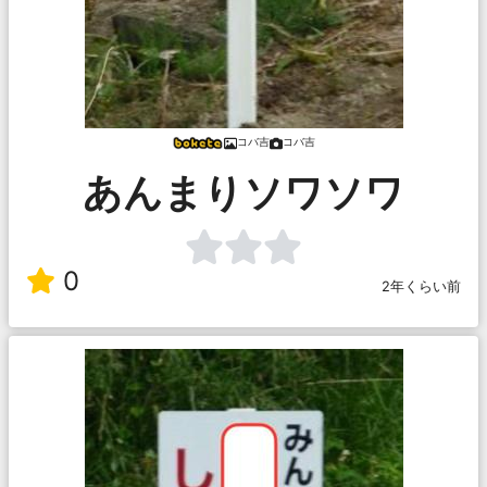
コバ吉
コバ吉
あんまりソワソワ
0
2年くらい前