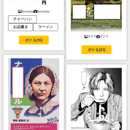
BoinSetia
BoinSetia
チャーハン
お品書き
ラーメン
まひろ
まひろ
ボケる(
96
)
ボケる(
83
)