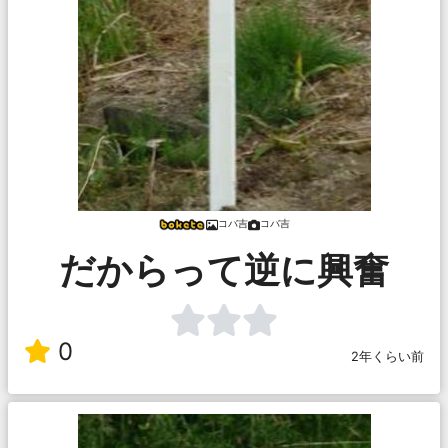
コバ吉
コバ吉
だからって逆に興奮
0
2年くらい前