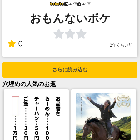
コバ吉
コバ吉
おもんないボケ
0
2年くらい前
さらに読み込む
穴埋め
の人気のお題