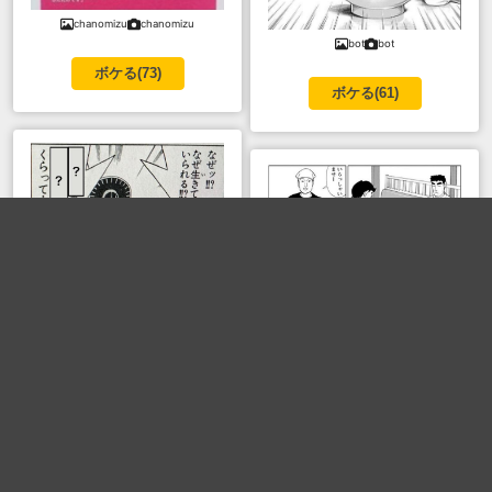
chanomizu
chanomizu
bot
bot
ボケる(
73
)
ボケる(
61
)
adg13690
adg13690
主婦のリナさん
主婦のリナさん
野原ひろし昼飯の流儀
なぜなにどうして？
真夏のキルバーン祭
ボケる(
56
)
ダイの大冒険
ボケる(
56
)