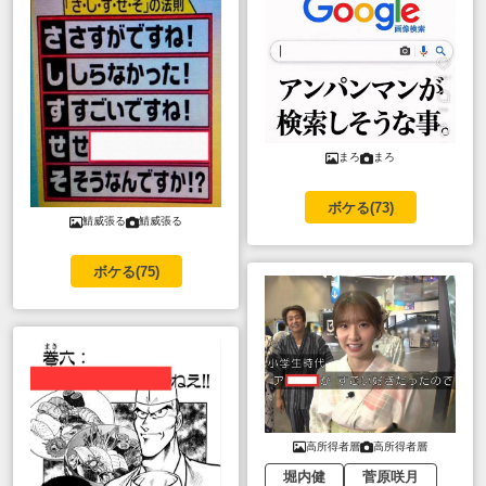
まろ
まろ
ボケる(
73
)
鯖威張る
鯖威張る
ボケる(
75
)
高所得者層
高所得者層
堀内健
菅原咲月