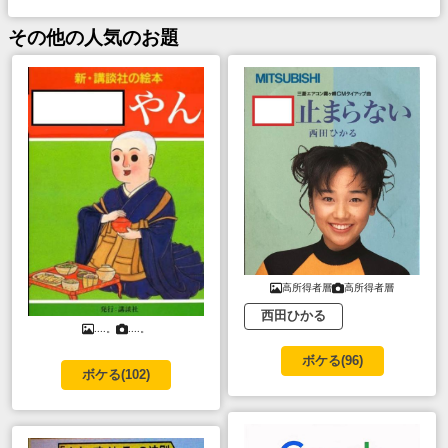
その他
の人気のお題
高所得者層
高所得者層
西田ひかる
....。
....。
ボケる(
96
)
ボケる(
102
)