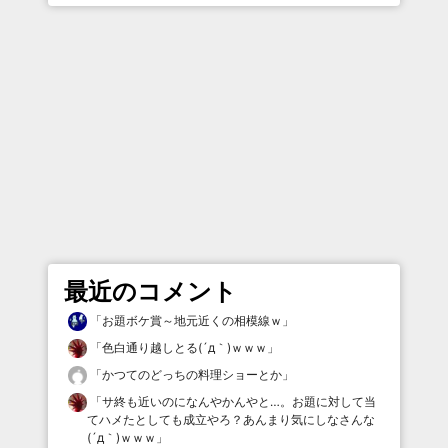
最近のコメント
「
お題ボケ賞～地元近くの相模線ｗ
」
「
色白通り越しとる(´д｀)ｗｗｗ
」
「
かつてのどっちの料理ショーとか
」
「
サ終も近いのになんやかんやと…。お題に対して当
てハメたとしても成立やろ？あんまり気にしなさんな
(´д｀)ｗｗｗ
」