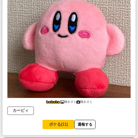
弱ネズミ
弱ネズミ
カービィ
ボケる(
11
)
通報する