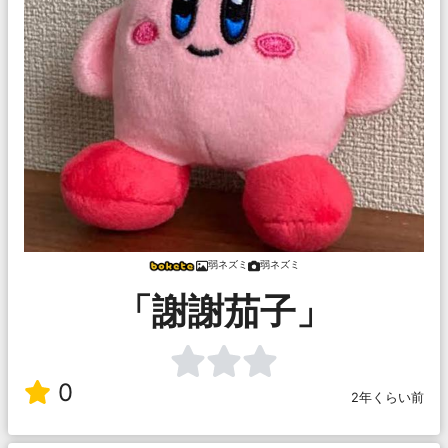
弱ネズミ
弱ネズミ
「謝謝茄子」
0
2年くらい前