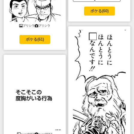
ボケる(
60
)
プリシラ
プリシラ
ボケる(
61
)