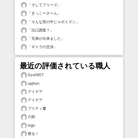
「
そしてフリーズ
」
「
きっこーさーん
」
「
そんな世の中じゃポイズン
」
「
出口調査？
」
「
兄弟が出来ました
」
「
ギャラの交渉
」
最近の評価されている職人
Syu0607
upjhon
アイデア
アイデア
プリティ慶
六助
tsgs
寝る！