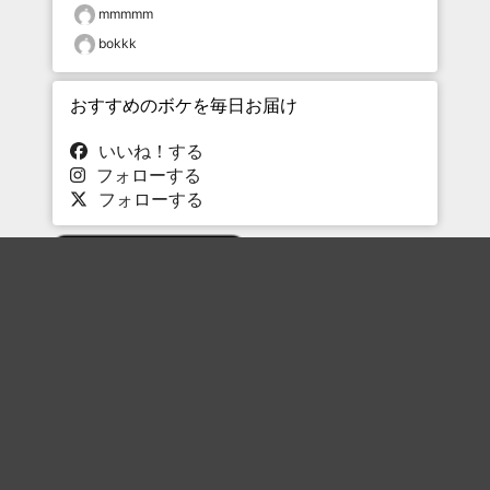
mmmmm
bokkk
おすすめのボケを毎日お届け
いいね！する
フォローする
フォローする
Topに戻る
ボケを見る
まとめを見る
お題を探す
殿堂入り
最新人気まとめ
新着お題
ピックアップボケ
セレクトまとめ
人気お題
人気ボケ
セレクトお題