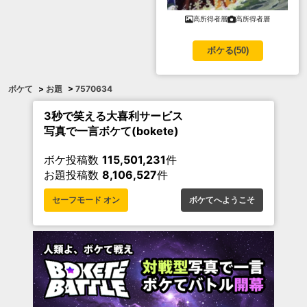
高所得者層
高所得者層
ボケる(
50
)
ボケて
>
お題
>
7570634
3秒で笑える大喜利サービス
写真で一言ボケて(bokete)
ボケ投稿数
115,501,231
件
お題投稿数
8,106,527
件
セーフモード オン
ボケてへようこそ