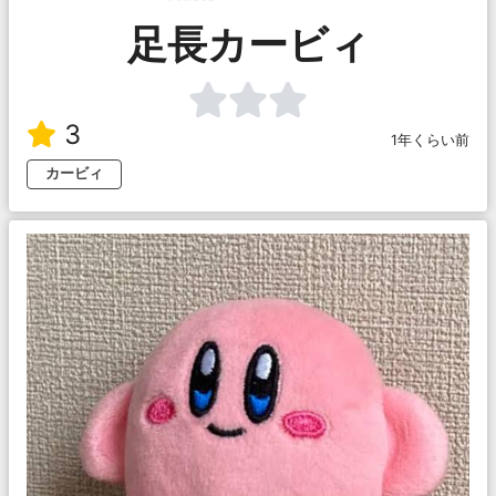
足長カービィ
3
1年くらい前
カービィ