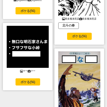
guga9652
guga9652
ボケる(
56
)
亜多魔漆黒斎
亜多魔漆黒斎
北斗の拳
ボケる(
56
)
マー
マー
ボケる(
56
)