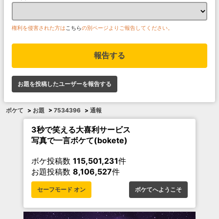
権利を侵害された方は
こちら
の別ページよりご報告してください。
報告する
お題を投稿したユーザーを報告する
ボケて
>
お題
>
7534396
>
通報
3秒で笑える大喜利サービス
写真で一言ボケて(bokete)
ボケ投稿数
115,501,231
件
お題投稿数
8,106,527
件
セーフモード オン
ボケてへようこそ