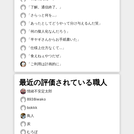
「
了解。通信終了。
」
「
さらっと何を...
」
「
あったとしてどうやって分け与えるんだ笑
」
「
何の擬人化なんだろう
」
「
半ヤギさんからお手紙書いた
」
「
仕様上仕方なくて…
」
「
食えねぇやつだぜ
」
「
ご利用は計画的に
」
最近の評価されている職人
情緒不安定太郎
8938iwako
bokkk
鳥人
炭
むろぼ