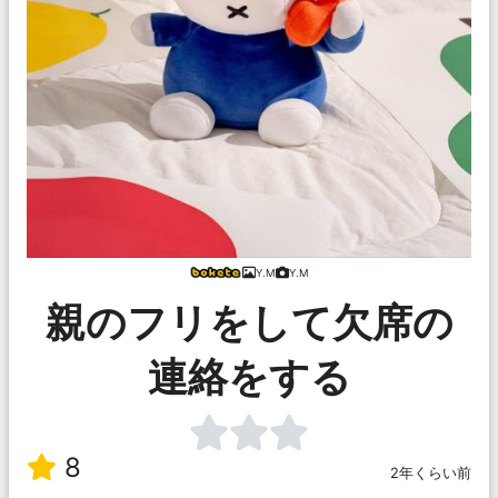
Y.M
Y.M
親のフリをして欠席の
連絡をする
8
2年くらい前