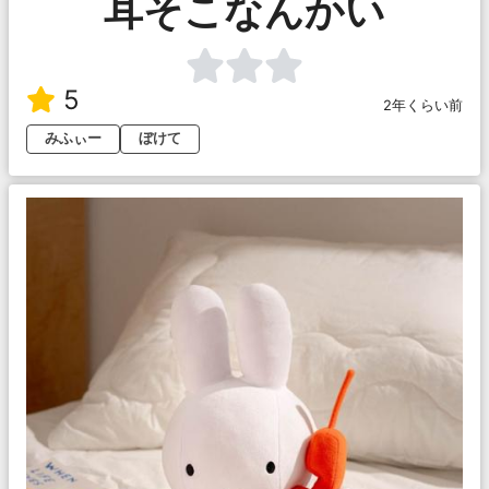
耳そこなんかい
5
2年くらい前
みふぃー
ぼけて