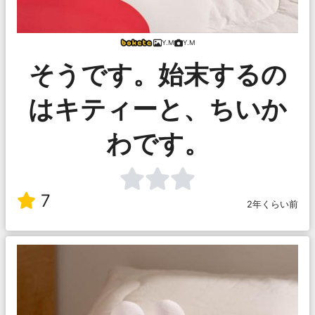
Y.M
Y.M
そうです。始末するの
はキティーと、ちいか
わです。
7
2年くらい前