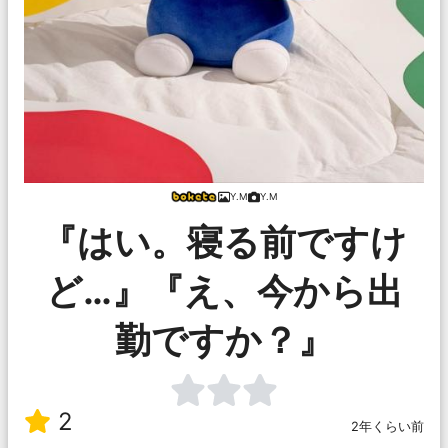
Y.M
Y.M
『はい。寝る前ですけ
ど…』『え、今から出
勤ですか？』
2
2年くらい前