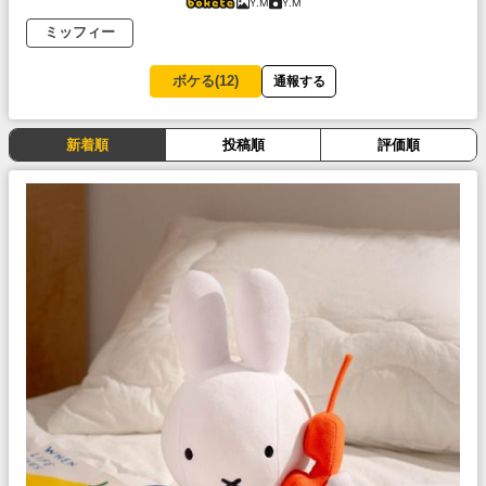
Y.M
Y.M
ミッフィー
ボケる(
12
)
通報する
新着順
投稿順
評価順