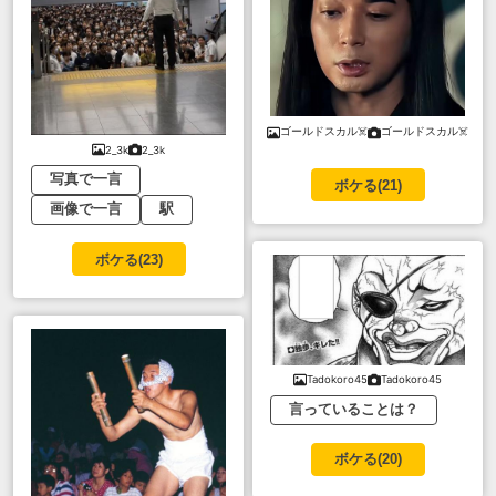
ゴールドスカル☠️
ゴールドスカル☠️
2_3k
2_3k
写真で一言
ボケる(
21
)
画像で一言
駅
ボケる(
23
)
Tadokoro45
Tadokoro45
言っていることは？
ボケる(
20
)