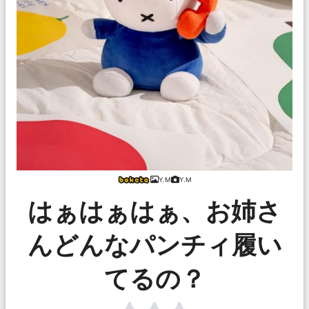
Y.M
Y.M
はぁはぁはぁ、お姉さ
んどんなパンチィ履い
てるの？