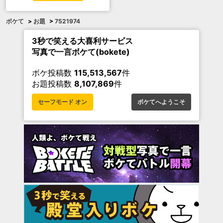
ボケて
>
お題
>
7521974
3秒で笑える大喜利サービス
写真で一言ボケて(bokete)
ボケ投稿数
115,513,567
件
お題投稿数
8,107,869
件
セーフモード オン
ボケてへようこそ