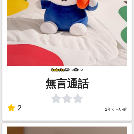
Y.M
Y.M
無言通話
2
2年くらい前