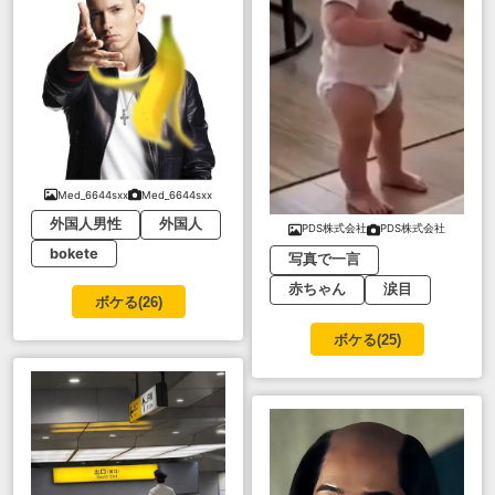
Med_6644sxx
Med_6644sxx
外国人男性
外国人
PDS株式会社
PDS株式会社
bokete
写真で一言
赤ちゃん
涙目
ボケる(
26
)
ボケる(
25
)