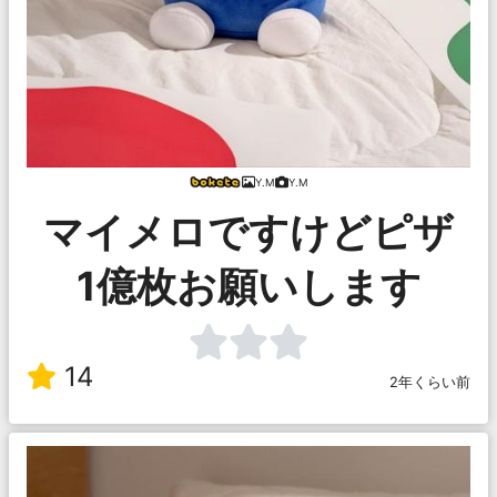
Y.M
Y.M
マイメロですけどピザ
1億枚お願いします
14
2年くらい前