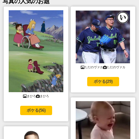
写真
の人気のお題
ただのヴァカ
ただのヴァカ
ボケる(
29
)
まひろ
まひろ
ボケる(
56
)