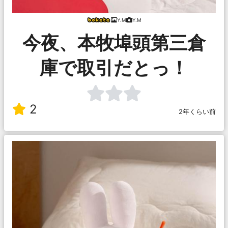
Y.M
Y.M
今夜、本牧埠頭第三倉
庫で取引だとっ！
2
2年くらい前