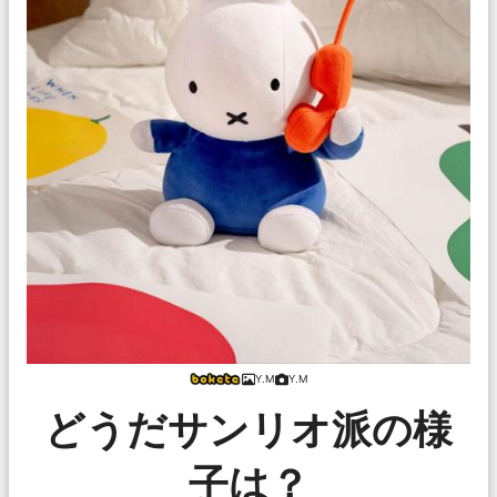
Y.M
Y.M
どうだサンリオ派の様
子は？