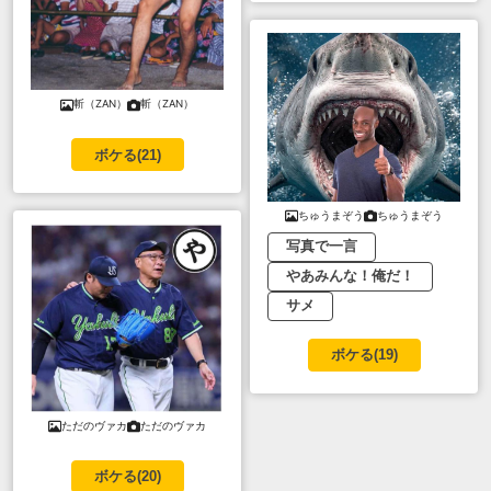
斬（ZAN）
斬（ZAN）
ボケる(
21
)
ちゅうまぞう
ちゅうまぞう
写真で一言
やあみんな！俺だ！
サメ
ボケる(
19
)
ただのヴァカ
ただのヴァカ
ボケる(
20
)