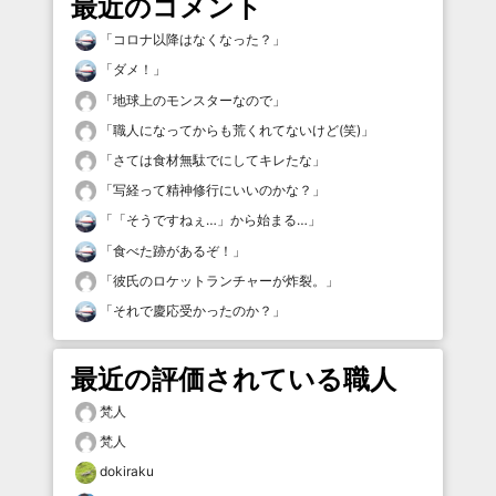
最近のコメント
「
コロナ以降はなくなった？
」
「
ダメ！
」
「
地球上のモンスターなので
」
「
職人になってからも荒くれてないけど(笑)
」
「
さては食材無駄でにしてキレたな
」
「
写経って精神修行にいいのかな？
」
「
「そうですねぇ…」から始まる…
」
「
食べた跡があるぞ！
」
「
彼氏のロケットランチャーが炸裂。
」
「
それで慶応受かったのか？
」
最近の評価されている職人
梵人
梵人
dokiraku