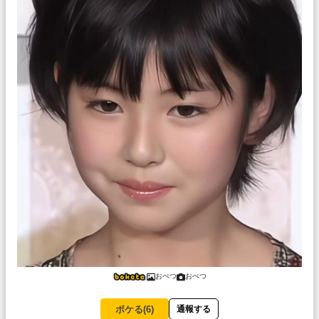
おぺつ
おぺつ
ボケる(
6
)
通報する