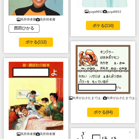
guga9652
guga9652
高所得者層
高所得者層
ボケる(
110
)
西田ひかる
ボケる(
112
)
向井がおさむまでは…
向井がおさむまでは…
ボケる(
84
)
高所得者層
高所得者層