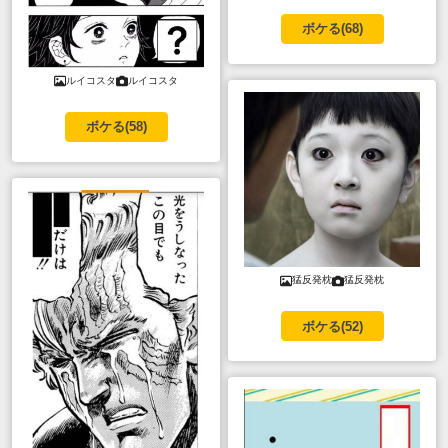
ボケる(
68
)
ルイコスタ
ルイコスタ
ボケる(
58
)
猛反発枕
猛反発枕
ボケる(
52
)