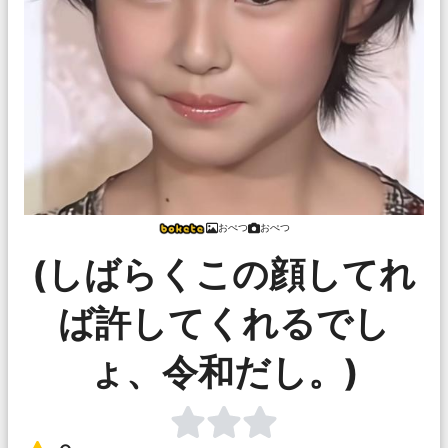
おぺつ
おぺつ
(しばらくこの顔してれ
ば許してくれるでし
ょ、令和だし。)