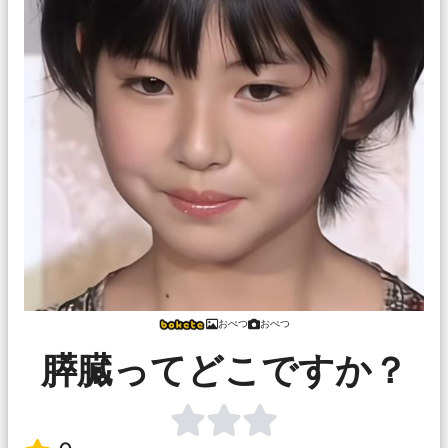
おぺつ
おぺつ
膵臓ってどこですか？