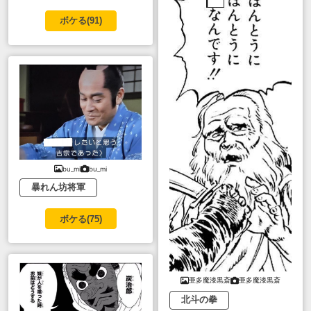
ボケる(
91
)
bu_mi
bu_mi
暴れん坊将軍
ボケる(
75
)
亜多魔漆黒斎
亜多魔漆黒斎
北斗の拳