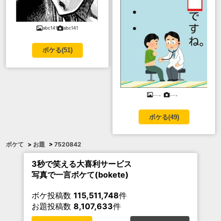
abc141
abc141
ボケる(
51
)
....。
....。
ボケる(
49
)
ボケて
>
お題
>
7520842
3秒で笑える大喜利サービス
写真で一言ボケて(bokete)
ボケ投稿数
115,511,748
件
お題投稿数
8,107,633
件