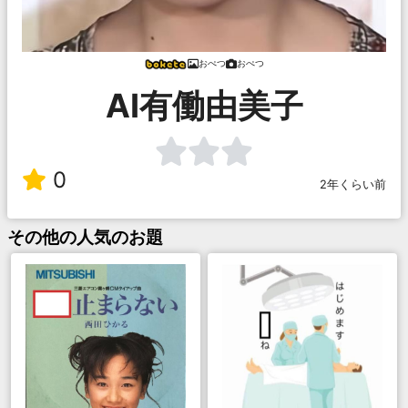
おぺつ
おぺつ
AI有働由美子
0
2年くらい前
その他
の人気のお題