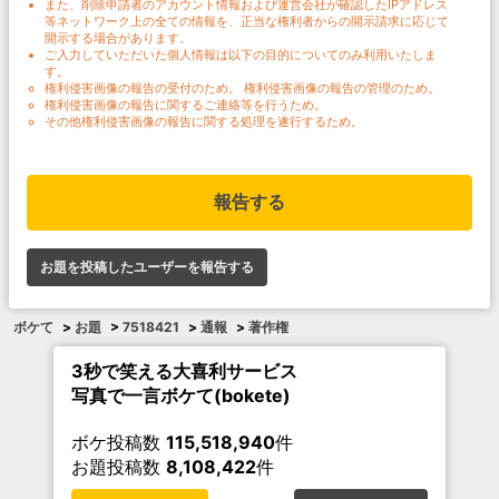
また、削除申請者のアカウント情報および運営会社が確認したIPアドレス
等ネットワーク上の全ての情報を、正当な権利者からの開示請求に応じて
開示する場合があります。
ご入力していただいた個人情報は以下の目的についてのみ利用いたしま
す。
権利侵害画像の報告の受付のため。 権利侵害画像の報告の管理のため。
権利侵害画像の報告に関するご連絡等を行うため。
その他権利侵害画像の報告に関する処理を遂行するため。
報告する
お題を投稿したユーザーを報告する
ボケて
>
お題
>
7518421
>
通報
>
著作権
3秒で笑える大喜利サービス
写真で一言ボケて(bokete)
ボケ投稿数
115,518,940
件
お題投稿数
8,108,422
件