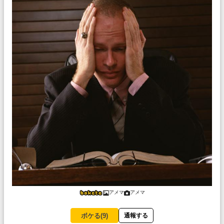
アメマ
アメマ
ボケる(
9
)
通報する