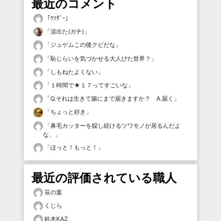
最近のコメント
「
ｳｿﾀﾞｰ
」
「
涙出た(ガチ)
」
「
ジュゲムこの後クビだな
」
「
恥じらいを気づかせる大人びた世界？
」
「
しもねたよくない
」
「
１時間で★１７ってすごいな
」
「
Q.それは生きて腸にまで届きますか？ A.届く
」
「
ちょっと好き
」
「
鼻毛カッターを躱し続けるツワモノが居るんだよ
な、
」
「
ほっと！もっと！
」
最近の評価されている職人
笹の葉
くじら
鈴木KAZ