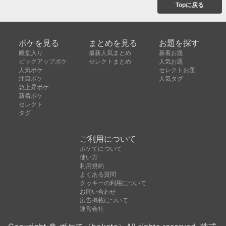
Topに戻る
ボケを見る
まとめを見る
お題を探す
殿堂入り
最新人気まとめ
新着お題
ピックアップボケ
セレクトまとめ
人気お題
人気ボケ
セレクトお題
注目ボケ
人気タグ
急上昇ボケ
新着ボケ
セレクト
タグ
ご利用について
ボケてについて
使い方
利用規約
よくある質問
クッキーの利用について
お問い合わせ
広告掲載について
運営会社