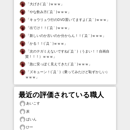
「
大げさ(´Д｀)ｗｗｗ
」
「
やな飲み方(´Д｀)ｗｗｗ
」
「
キョウリュウ行のDVD置いてますよ(´Д｀)ｗｗｗ
」
「
出てけ！！(´Д｀)ｗｗｗ
」
「
新しいのか古いのか分からん！！(´Д｀)ｗｗｗ
」
「
かる！！(´Д｀)ｗｗｗ
」
「
次のテガミえないですね(´Д｀)（うまい！！自画自
賛！！！）ｗｗｗ
」
「
急に安っぽく見えてきた(´Д｀)ｗｗｗ
」
「
ズキューン！(´Д｀)（乗ってみたけど恥ずかしい）
ｗｗｗ
」
最近の評価されている職人
あいこす
炭
ぱいん
ひー