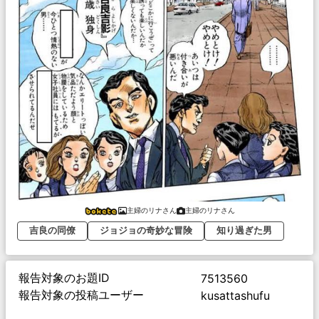
主婦のリナさん
主婦のリナさん
吉良の同僚
ジョジョの奇妙な冒険
知り過ぎた男
報告対象のお題ID
7513560
報告対象の投稿ユーザー
kusattashufu