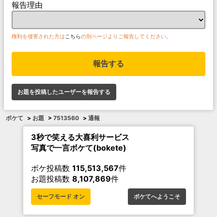
報告理由
権利を侵害された方は
こちら
の別ページよりご報告してください。
報告する
お題を投稿したユーザーを報告する
ボケて
>
お題
>
7513560
>
通報
3秒で笑える大喜利サービス
写真で一言ボケて(bokete)
ボケ投稿数
115,513,567
件
お題投稿数
8,107,869
件
セーフモード オン
ボケてへようこそ