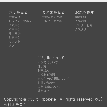
ボケを見る
まとめを見る
お題を探す
殿堂入り
最新人気まとめ
新着お題
ピックアップボケ
セレクトまとめ
人気お題
人気ボケ
セレクトお題
注目ボケ
人気タグ
急上昇ボケ
新着ボケ
セレクト
タグ
ご利用について
ボケてについて
使い方
利用規約
よくある質問
クッキーの利用について
お問い合わせ
広告掲載について
運営会社
Copyright © ボケて（bokete）All rights reserved. 株式
会社オモロキ