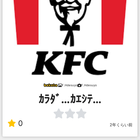
F.Hdesuyo
F.Hdesuyo
ｶﾗﾀﾞ…ｶｴｼﾃ…
0
2年くらい前