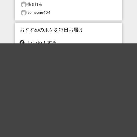
指名打者
someone404
おすすめのボケを毎日お届け
いいね！する
フォローする
フォローする
Topに戻る
ボケを見る
まとめを見る
お題を探す
殿堂入り
最新人気まとめ
新着お題
ピックアップボケ
セレクトまとめ
人気お題
人気ボケ
セレクトお題