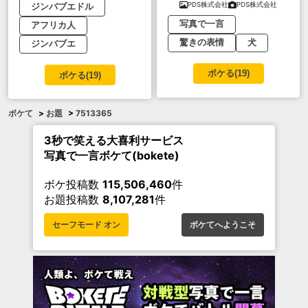
PDS株式会社
PDS株式会社
ジンバブエドル
写真で一言
アフリカ人
驚きの表情
犬
ジンバブエ
ボケる(
19
)
ボケる(
19
)
ボケて
>
お題
>
7513365
3秒で笑える大喜利サービス
写真で一言ボケて(bokete)
ボケ投稿数
115,506,460
件
お題投稿数
8,107,281
件
セーフモード オン
ボケてへようこそ