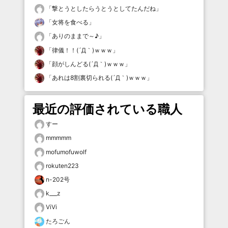
「
撃とうとしたらうとうとしてたんだね
」
「
女将を食べる
」
「
ありのままで～♪
」
「
律儀！！(´Д｀)ｗｗｗ
」
「
顔がしんどる(´Д｀)ｗｗｗ
」
「
あれは8割裏切られる(´Д｀)ｗｗｗ
」
最近の評価されている職人
すー
mmmmm
mofumofuwolf
rokuten223
n-202号
k___z
ViVi
たろごん