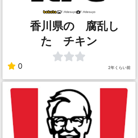
F.Hdesuyo
F.Hdesuyo
香川県の 腐乱し
た チキン
0
2年くらい前