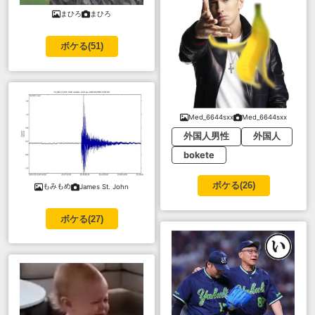
まひろ
まひろ
ボケる(
51
)
Med_6644sxx
Med_6644sxx
外国人男性
外国人
bokete
ボケる(
26
)
もみもめ
James St. John
ボケる(
27
)