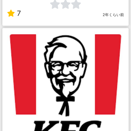
7
2年くらい前