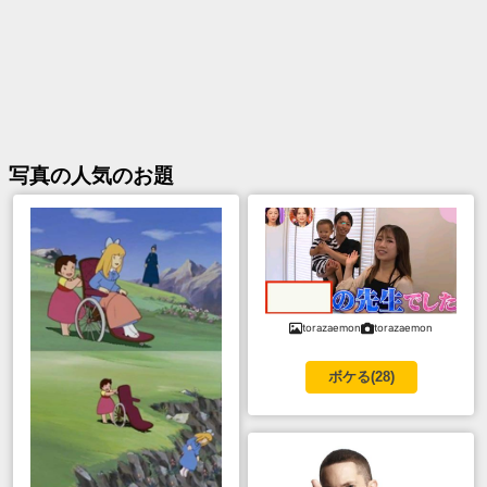
写真
の人気のお題
torazaemon
torazaemon
ボケる(
28
)