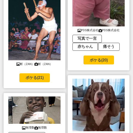
PDS株式会社
PDS株式会社
写真で一言
赤ちゃん
痛そう
ボケる(
20
)
斬（ZAN）
斬（ZAN）
ボケる(
21
)
無理数
無理数