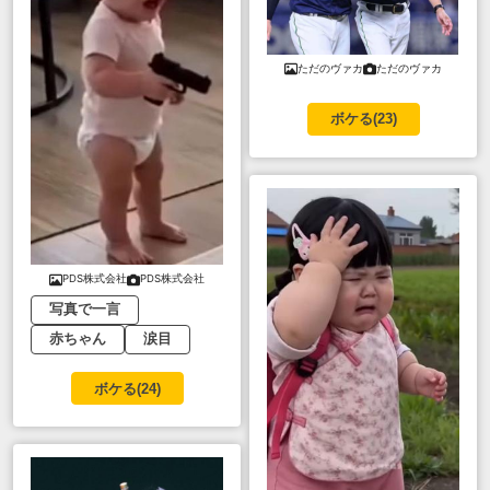
ただのヴァカ
ただのヴァカ
ボケる(
23
)
PDS株式会社
PDS株式会社
写真で一言
赤ちゃん
涙目
ボケる(
24
)