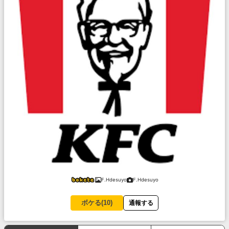
F.Hdesuyo
F.Hdesuyo
ボケる(
10
)
通報する