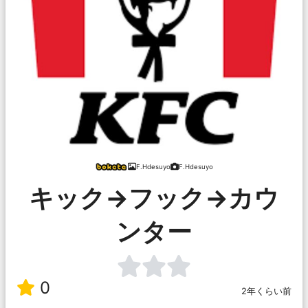
F.Hdesuyo
F.Hdesuyo
キック→フック→カウ
ンター
0
2年くらい前