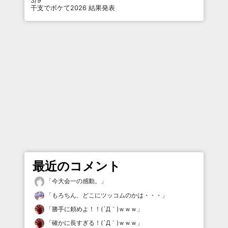
3/9
干支でボケて2026 結果発表
最近のコメント
「
今大会一の感動。
」
「
もろちん、どこにツッコムのかは・・・
」
「
勝手に頼めよ！！(´Д｀)ｗｗｗ
」
「
確かに長すぎる！(´Д｀)ｗｗｗ
」