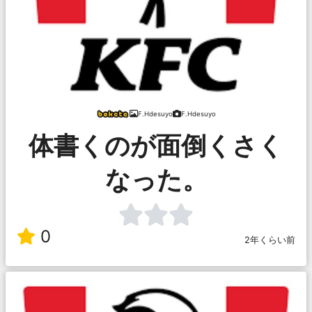
F.Hdesuyo
F.Hdesuyo
体書くのが面倒くさく
なった。
0
2年くらい前