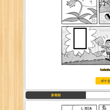
ボケる
新着順