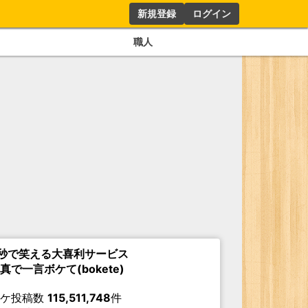
新規登録
ログイン
職人
秒で笑える大喜利サービス
真で一言ボケて(bokete)
ボケ投稿数
115,511,748
件