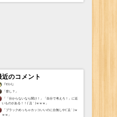
最近のコメント
「
ﾔﾗｼｲ
」
「
脅し？
」
「
「分からないなら聞け！」「自分で考えろ！」に近
いものがある！！(´Д｀)ｗｗｗ
」
「
ブラックめっちゃカッコいいのに台無しや(´Д｀)ｗ
ｗｗ
」