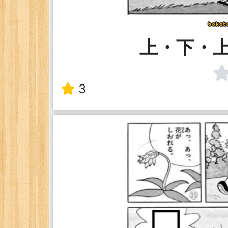
上・下・
3