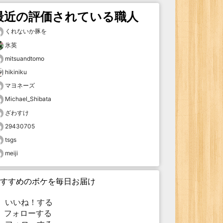
最近の評価されている職人
くれないか豚を
氷英
mitsuandtomo
hikiniku
マヨネーズ
Michael_Shibata
ざわすけ
29430705
tsgs
meiji
すすめのボケを毎日お届け
いいね！する
フォローする