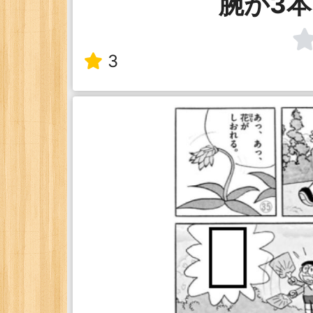
腕が3
3