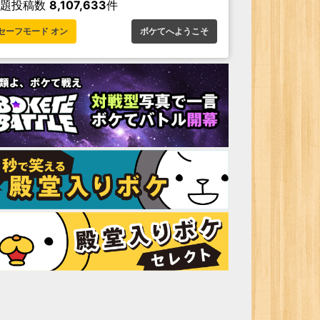
お題投稿数
8,107,633
件
セーフモード オン
ボケてへようこそ