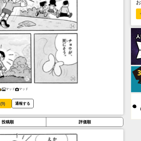
マッド
マッド
(
9
)
通報する
投稿順
評価順