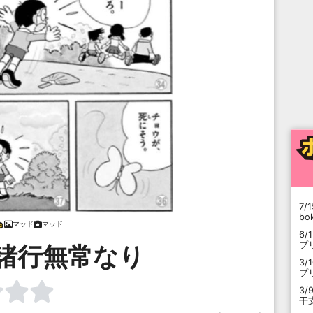
7/1
b
マッド
マッド
6/
プ
諸行無常なり
3/
プ
3/
干