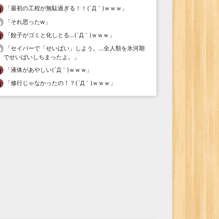
「
最初の工程が無駄過ぎる！！(´Д｀)ｗｗｗ
」
「
それ思ったw
」
「
餃子がゴミと化しとる…(´Д｀)ｗｗｗ
」
「
セイバーで「せいばい」しよう。…全人類を氷河期
でせいばいしちまったよ。
」
「
液体があやしい(´Д｀)ｗｗｗ
」
「
修行じゃなかったの！？(´Д｀)ｗｗｗ
」