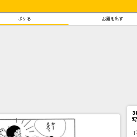
ボケる
お題を出す
3
写