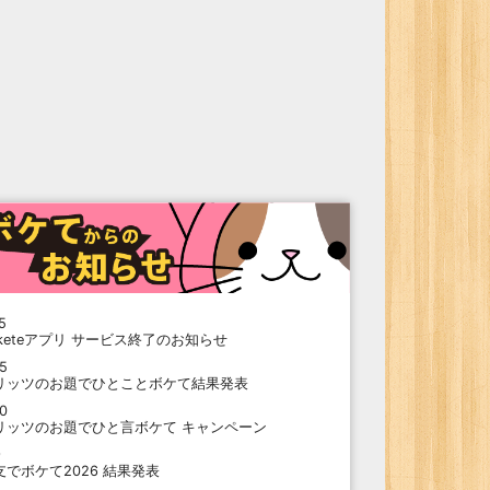
5
oketeアプリ サービス終了のお知らせ
15
リッツのお題でひとことボケて結果発表
10
リッツのお題でひと言ボケて キャンペーン
9
支でボケて2026 結果発表