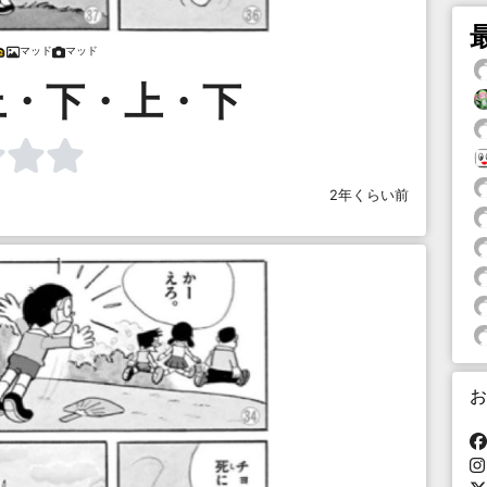
マッド
マッド
上・下・上・下
2年くらい前
お