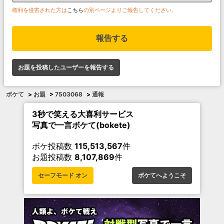
権利を侵害された方は
こちら
の別ページよりご報告してください。
報告する
お題を投稿したユーザーを報告する
ボケて
>
お題
>
7503068
>
通報
3秒で笑える大喜利サービス
写真で一言ボケて(bokete)
ボケ投稿数
115,513,567
件
お題投稿数
8,107,869
件
セーフモード オン
ボケてへようこそ