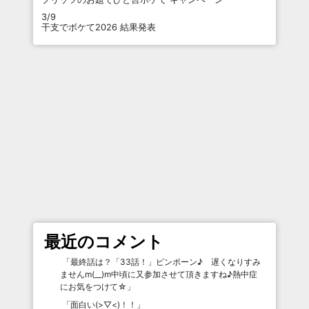
3/9
干支でボケて2026 結果発表
最近のコメント
「
最終話は？「33話！」ピンポーン♪ 遅くなりすみ
ませんm(__)m中頃に又参加させて頂きますね♪熱中症
にお気をつけて☆
」
「
面白い(>▽<)！！
」