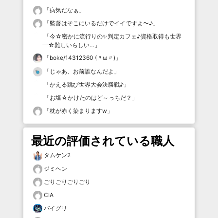
「
病気だなぁ
」
「
監督はそこにいるだけでイイですよ〜♪
」
「
今☆密かに流行りの✨判定カフェ♪資格取得も世界
一☆難しいらしい…
」
「
boke/14312360 (〃ω〃)
」
「
じゃあ、お前誰なんだよ
」
「
かえる跳び世界大会決勝戦♪
」
「
お塩☆かけたのはど～っちだ？
」
「
枕が赤く染まりますw
」
最近の評価されている職人
タムケン2
ジミヘン
ごりごりごりごり
CIA
バイグリ