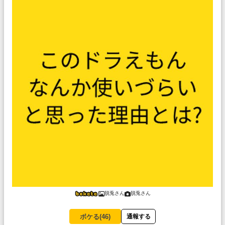
脱兎さん
脱兎さん
ボケる(
46
)
通報する