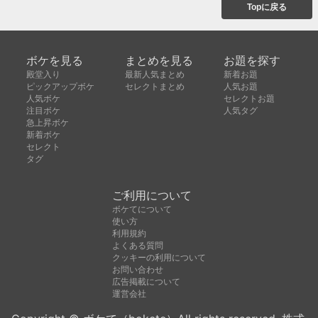
Topに戻る
ボケを見る
まとめを見る
お題を探す
殿堂入り
最新人気まとめ
新着お題
ピックアップボケ
セレクトまとめ
人気お題
人気ボケ
セレクトお題
注目ボケ
人気タグ
急上昇ボケ
新着ボケ
セレクト
タグ
ご利用について
ボケてについて
使い方
利用規約
よくある質問
クッキーの利用について
お問い合わせ
広告掲載について
運営会社