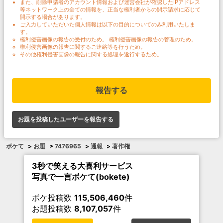
また、削除申請者のアカウント情報および運営会社が確認したIPアドレス
等ネットワーク上の全ての情報を、正当な権利者からの開示請求に応じて
開示する場合があります。
ご入力していただいた個人情報は以下の目的についてのみ利用いたしま
す。
権利侵害画像の報告の受付のため。 権利侵害画像の報告の管理のため。
権利侵害画像の報告に関するご連絡等を行うため。
その他権利侵害画像の報告に関する処理を遂行するため。
報告する
お題を投稿したユーザーを報告する
ボケて
>
お題
>
7476965
>
通報
>
著作権
3秒で笑える大喜利サービス
写真で一言ボケて(bokete)
ボケ投稿数
115,506,460
件
お題投稿数
8,107,057
件