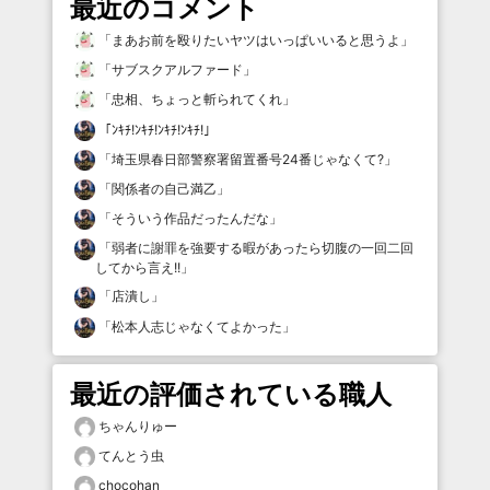
最近のコメント
「
まあお前を殴りたいヤツはいっぱいいると思うよ
」
「
サブスクアルファード
」
「
忠相、ちょっと斬られてくれ
」
「
ﾝｷﾁ!ﾝｷﾁ!ﾝｷﾁ!ﾝｷﾁ!
」
「
埼玉県春日部警察署留置番号24番じゃなくて?
」
「
関係者の自己満乙
」
「
そういう作品だったんだな
」
「
弱者に謝罪を強要する暇があったら切腹の一回二回
してから言え!!
」
「
店潰し
」
「
松本人志じゃなくてよかった
」
最近の評価されている職人
ちゃんりゅー
てんとう虫
chocohan