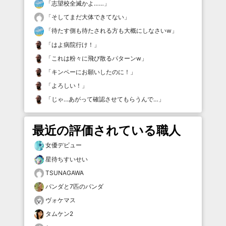
「
志望校全滅かよ……
」
「
そしてまだ大体できてない
」
「
待たす側も待たされる方も大概にしなさいw
」
「
はよ病院行け！
」
「
これは粉々に飛び散るパターンw
」
「
キンペーにお願いしたのに！
」
「
よろしい！
」
「
じゃ…あがって確認させてもらうんで…
」
最近の評価されている職人
女優デビュー
星待ちすいせい
TSUNAGAWA
パンダと7匹のパンダ
ヴォケマス
タムケン2