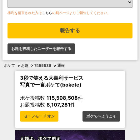
権利を侵害された方は
こちら
の別ページよりご報告してください。
報告する
お題を投稿したユーザーを報告する
ボケて
>
お題
>
7455536
>
通報
3秒で笑える大喜利サービス
写真で一言ボケて(bokete)
ボケ投稿数
115,508,508
件
お題投稿数
8,107,281
件
セーフモード オン
ボケてへようこそ