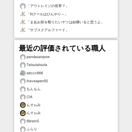
「
アウトレイジの世界？
」
「
Nクールはひんやり～
」
「
まあお前を殴りたいヤツは結構いると思うよ
」
「
サブスクアルファード
」
最近の評価されている職人
pandasanpow
Tatsutatsuta
abccc666
ihaveapen92
もんもん
CIA
んそゎみ
んそゎみ
6brainS
ふらり