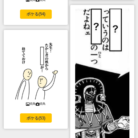
ボケる(
54
)
焼鳥
焼鳥
ボケる(
53
)