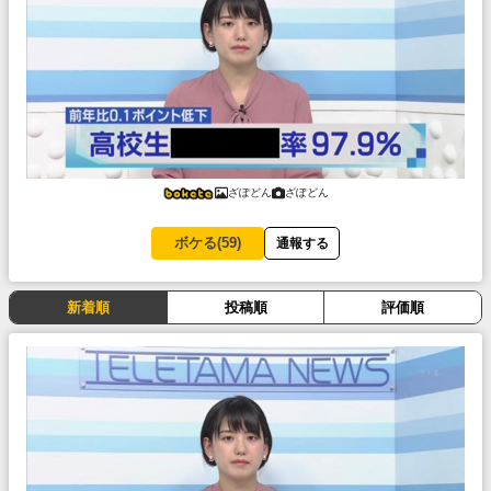
ざぽどん
ざぽどん
ボケる(
59
)
通報する
新着順
投稿順
評価順