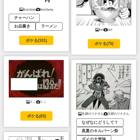
BoinSetia
BoinSetia
チャーハン
お品書き
ラーメン
bot
bot
ボケる(
101
)
ボケる(
70
)
とこ
とこ
主婦のリナさん
主婦のリナさん
ボケる(
65
)
なぜなにどうして？
真夏のキルバーン祭
ダイの大冒険