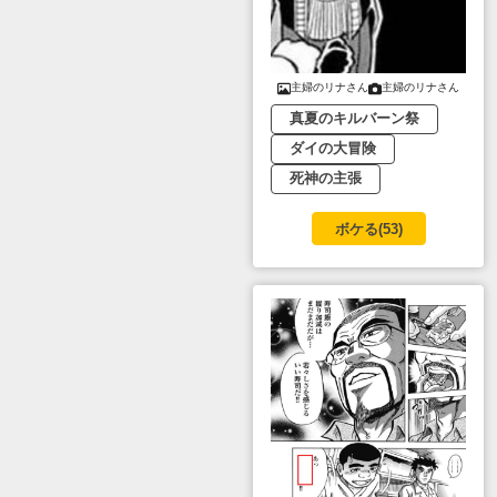
主婦のリナさん
主婦のリナさん
真夏のキルバーン祭
ダイの大冒険
死神の主張
ボケる(
53
)