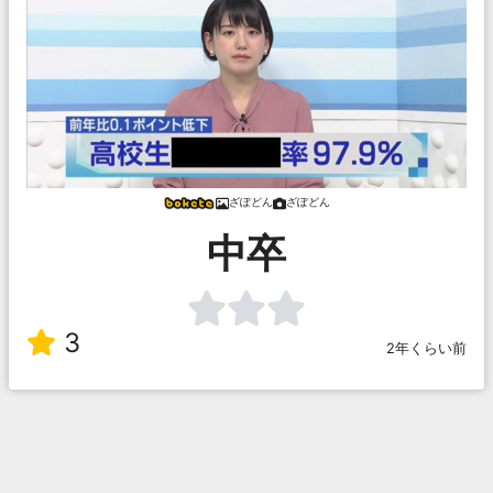
ざぽどん
ざぽどん
中卒
3
2年くらい前