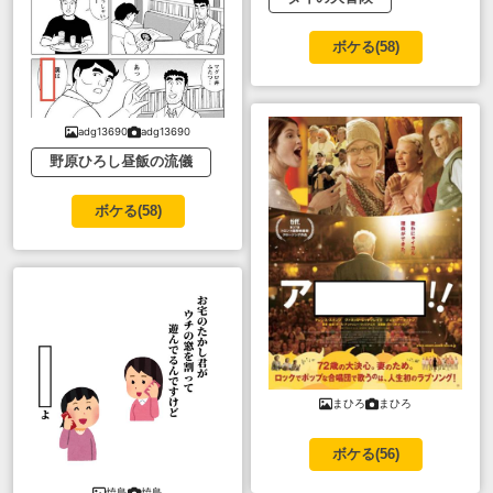
ボケる(
58
)
adg13690
adg13690
野原ひろし昼飯の流儀
ボケる(
58
)
まひろ
まひろ
ボケる(
56
)
焼鳥
焼鳥