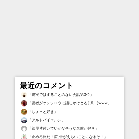
最近のコメント
「
現実ではすることのない会話第3位
」
「
読者がケンシロウに話しかけとる(´Д｀)www
」
「
ちょっと好き
」
「
アルトバイエルン
」
「
部屋片付いていかなそうな名前が好き
」
「
止めろ罠だ！広_告がえらいことになるぞ！
」