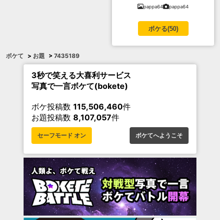
pappa64
pappa64
ボケる(
50
)
ボケて
>
お題
>
7435189
3秒で笑える大喜利サービス
写真で一言ボケて(bokete)
ボケ投稿数
115,506,460
件
お題投稿数
8,107,057
件
セーフモード オン
ボケてへようこそ