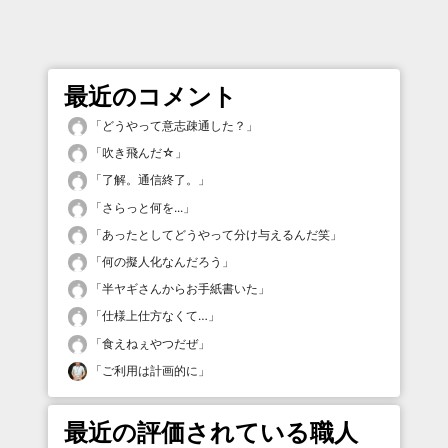
最近のコメント
「
どうやって意志疎通した？
」
「
吹き飛んだ☆
」
「
了解。通信終了。
」
「
さらっと何を...
」
「
あったとしてどうやって分け与えるんだ笑
」
「
何の擬人化なんだろう
」
「
半ヤギさんからお手紙書いた
」
「
仕様上仕方なくて…
」
「
食えねぇやつだぜ
」
「
ご利用は計画的に
」
最近の評価されている職人