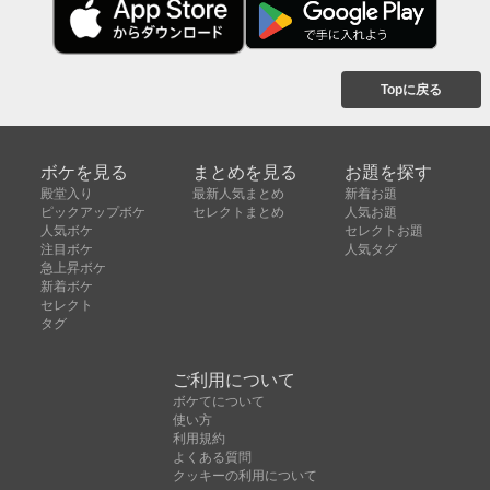
Topに戻る
ボケを見る
まとめを見る
お題を探す
殿堂入り
最新人気まとめ
新着お題
ピックアップボケ
セレクトまとめ
人気お題
人気ボケ
セレクトお題
注目ボケ
人気タグ
急上昇ボケ
新着ボケ
セレクト
タグ
ご利用について
ボケてについて
使い方
利用規約
よくある質問
クッキーの利用について