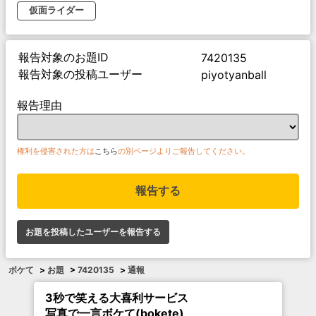
仮面ライダー
報告対象のお題ID
7420135
報告対象の投稿ユーザー
piyotyanball
報告理由
権利を侵害された方は
こちら
の別ページよりご報告してください。
報告する
お題を投稿したユーザーを報告する
ボケて
>
お題
>
7420135
>
通報
3秒で笑える大喜利サービス
写真で一言ボケて(bokete)