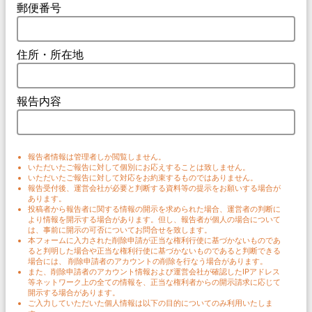
郵便番号
住所・所在地
報告内容
報告者情報は管理者しか閲覧しません。
いただいたご報告に対して個別にお応えすることは致しません。
いただいたご報告に対して対応をお約束するものではありません。
報告受付後、運営会社が必要と判断する資料等の提示をお願いする場合が
あります。
投稿者から報告者に関する情報の開示を求められた場合、運営者の判断に
より情報を開示する場合があります。但し、報告者が個人の場合について
は、事前に開示の可否についてお問合せを致します。
本フォームに入力された削除申請が正当な権利行使に基づかないものであ
ると判明した場合や正当な権利行使に基づかないものであると判断できる
場合には、 削除申請者のアカウントの削除を行なう場合があります。
また、削除申請者のアカウント情報および運営会社が確認したIPアドレス
等ネットワーク上の全ての情報を、正当な権利者からの開示請求に応じて
開示する場合があります。
ご入力していただいた個人情報は以下の目的についてのみ利用いたしま