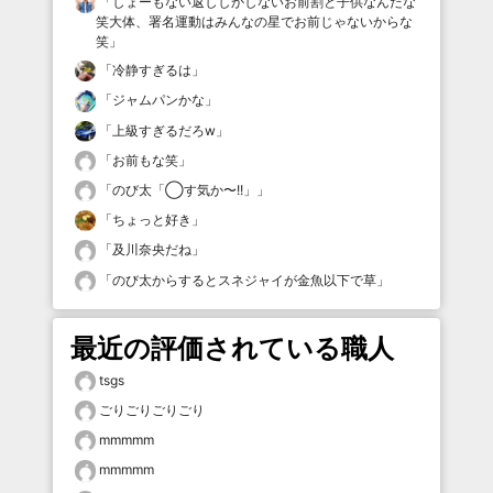
「
しょーもない返ししかしないお前割と子供なんだな
笑大体、署名運動はみんなの星でお前じゃないからな
笑
」
「
冷静すぎるは
」
「
ジャムパンかな
」
「
上級すぎるだろw
」
「
お前もな笑
」
「
のび太「◯す気か〜!!」
」
「
ちょっと好き
」
「
及川奈央だね
」
「
のび太からするとスネジャイが金魚以下で草
」
最近の評価されている職人
tsgs
ごりごりごりごり
mmmmm
mmmmm