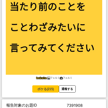
フェルミ
フェルミ
ボケる(
215
)
通報する
報告対象のお題ID
7391908