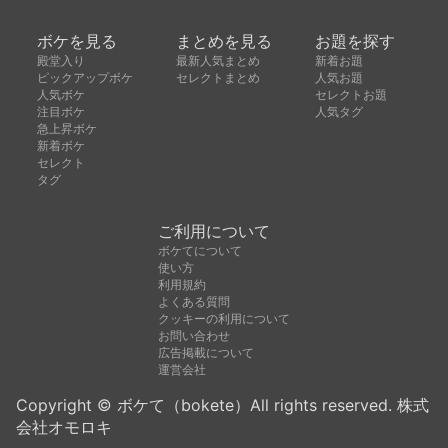
ボケを見る
まとめを見る
お題を探す
殿堂入り
最新人気まとめ
新着お題
ピックアップボケ
セレクトまとめ
人気お題
人気ボケ
セレクトお題
注目ボケ
人気タグ
急上昇ボケ
新着ボケ
セレクト
タグ
ご利用について
ボケてについて
使い方
利用規約
よくある質問
クッキーの利用について
お問い合わせ
広告掲載について
運営会社
Copyright © ボケて（bokete）All rights reserved. 株式
会社オモロキ