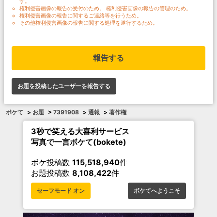
す。
権利侵害画像の報告の受付のため。 権利侵害画像の報告の管理のため。
権利侵害画像の報告に関するご連絡等を行うため。
その他権利侵害画像の報告に関する処理を遂行するため。
報告する
お題を投稿したユーザーを報告する
ボケて
>
お題
>
7391908
>
通報
>
著作権
3秒で笑える大喜利サービス
写真で一言ボケて(bokete)
ボケ投稿数
115,518,940
件
お題投稿数
8,108,422
件
セーフモード オン
ボケてへようこそ