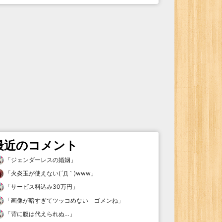
最近のコメント
「
ジェンダーレスの婚姻
」
「
火炎玉が使えない(´Д｀)www
」
「
サービス料込み30万円
」
「
画像が暗すぎてツッコめない ゴメンね
」
「
背に腹は代えられぬ…
」