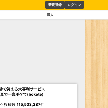
新規登録
ログイン
職人
秒で笑える大喜利サービス
真で一言ボケて(bokete)
ボケ投稿数
115,503,287
件