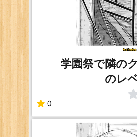
学園祭で隣の
のレ
0