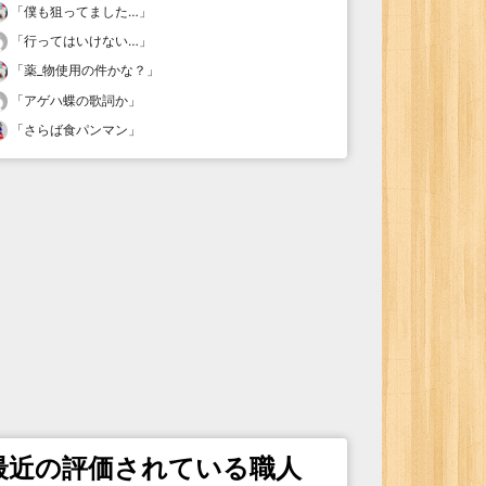
「
僕も狙ってました…
」
「
行ってはいけない…
」
「
薬_物使用の件かな？
」
「
アゲハ蝶の歌詞か
」
「
さらば食パンマン
」
最近の評価されている職人