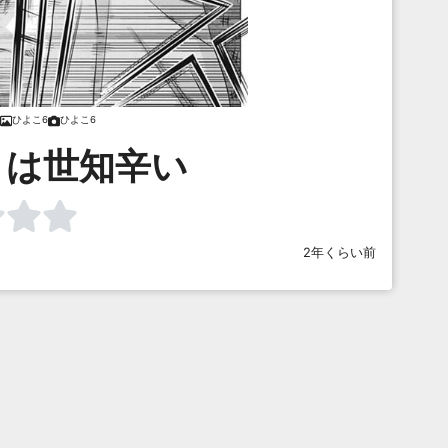
ひよこ6
ひよこ6
とは世知辛い
2年くらい前