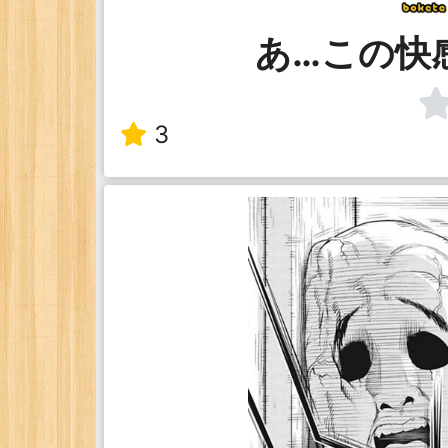
あ…この快
3