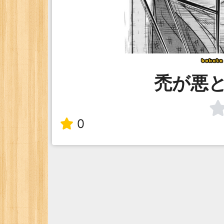
禿が悪
0