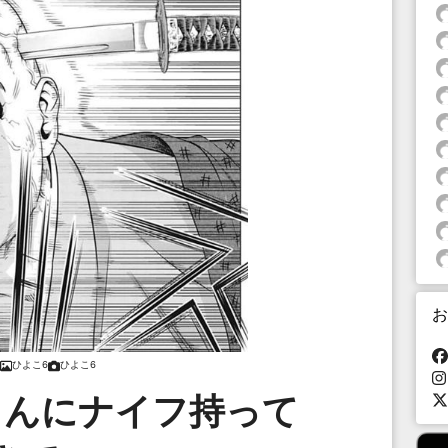
お
ひよこ6
ひよこ6
さんにナイフ持って