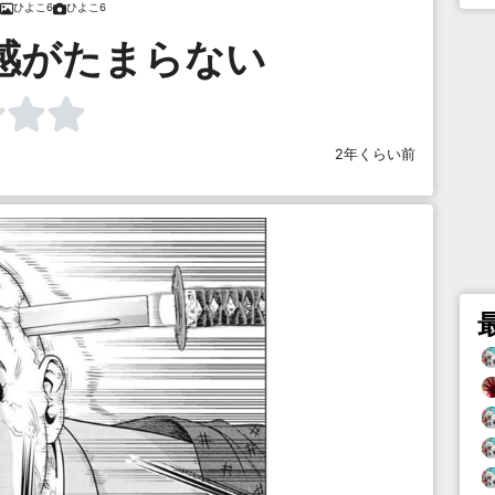
ひよこ6
ひよこ6
感がたまらない
2年くらい前