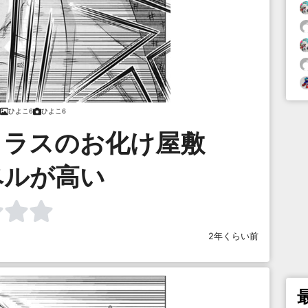
ひよこ6
ひよこ6
クラスのお化け屋敷
ベルが高い
2年くらい前