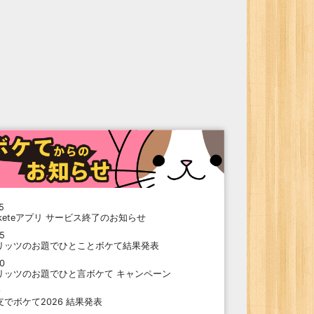
5
oketeアプリ サービス終了のお知らせ
15
リッツのお題でひとことボケて結果発表
10
リッツのお題でひと言ボケて キャンペーン
9
支でボケて2026 結果発表