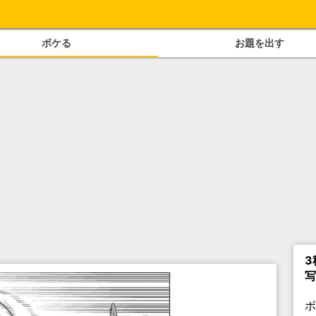
ボケる
お題を出す
3
写