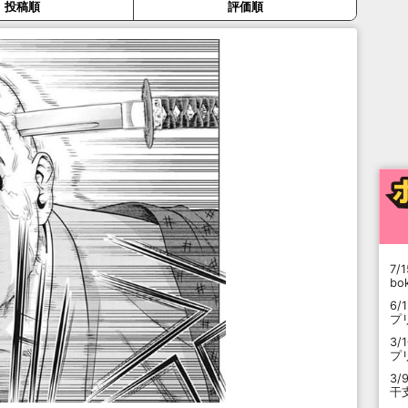
投稿順
評価順
7/1
b
6/
プ
3/
プ
3/
干