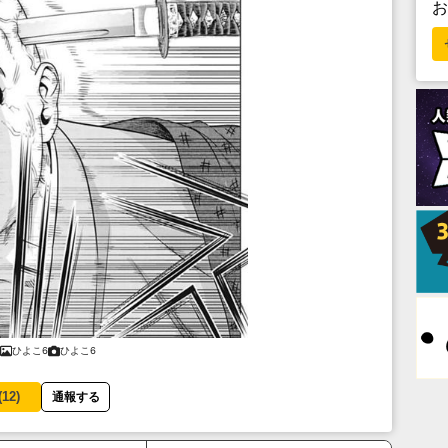
ひよこ6
ひよこ6
(
12
)
通報する