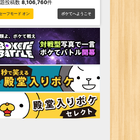
お題投稿数
8,106,760
件
セーフモード オン
ボケてへようこそ