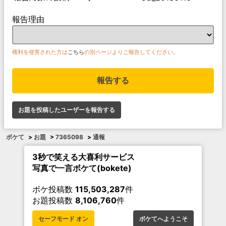
報告理由
権利を侵害された方は
こちら
の別ページよりご報告してください。
報告する
お題を投稿したユーザーを報告する
ボケて
>
お題
>
7365098
>
通報
3秒で笑える大喜利サービス
写真で一言ボケて(bokete)
ボケ投稿数
115,503,287
件
お題投稿数
8,106,760
件
セーフモード オン
ボケてへようこそ