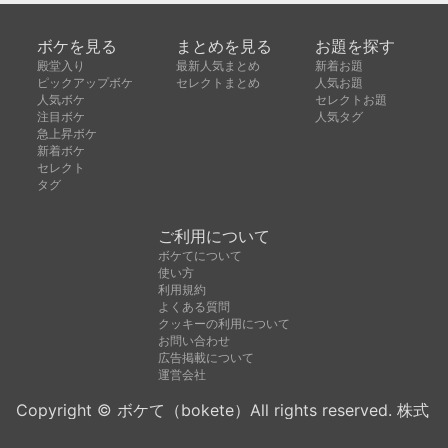
ボケを見る
まとめを見る
お題を探す
殿堂入り
最新人気まとめ
新着お題
ピックアップボケ
セレクトまとめ
人気お題
人気ボケ
セレクトお題
注目ボケ
人気タグ
急上昇ボケ
新着ボケ
セレクト
タグ
ご利用について
ボケてについて
使い方
利用規約
よくある質問
クッキーの利用について
お問い合わせ
広告掲載について
運営会社
Copyright © ボケて（bokete）All rights reserved. 株式
会社オモロキ