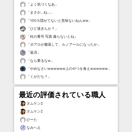
「
よく気づくなあ
」
「
まさか…ね…
」
「
100％隠せてないと意味ないねんww
」
「
ひど過ぎんか？
」
「
柱の番号 写真 撮らないとね
」
「
ポアロが撤退して、ルノアールになったか
」
「
返済
」
「
なら乗るなw
」
「
やめなさいwwwwww上のやつを食えwwwwww
」
「
くがだち？
」
最近の評価されている職人
タムケン2
タムケン2
ひーた
なみへえ