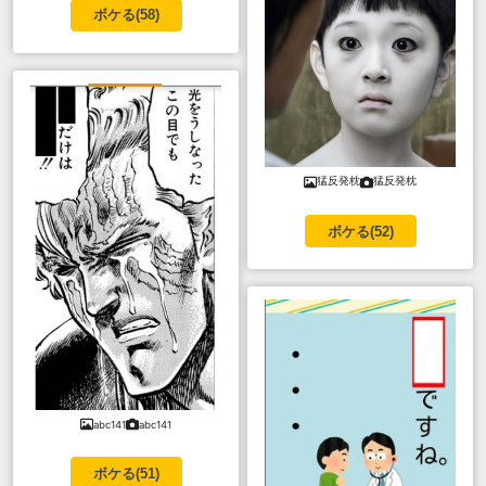
ボケる(
58
)
猛反発枕
猛反発枕
ボケる(
52
)
abc141
abc141
ボケる(
51
)