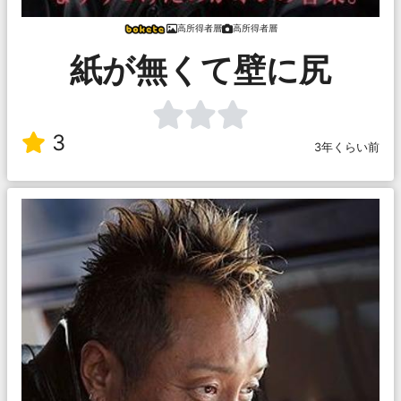
高所得者層
高所得者層
紙が無くて壁に尻
3
3年くらい前