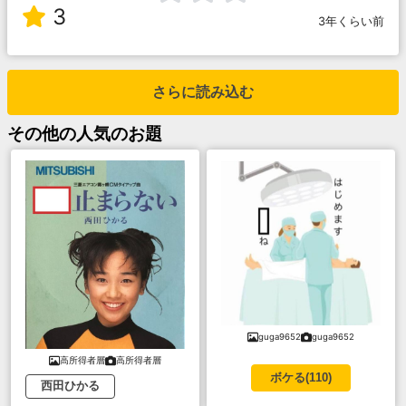
3
3年くらい前
さらに読み込む
その他
の人気のお題
guga9652
guga9652
高所得者層
高所得者層
ボケる(
110
)
西田ひかる