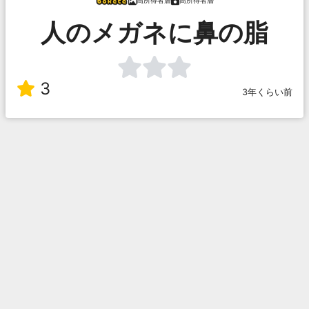
高所得者層
高所得者層
人のメガネに鼻の脂
3
3年くらい前