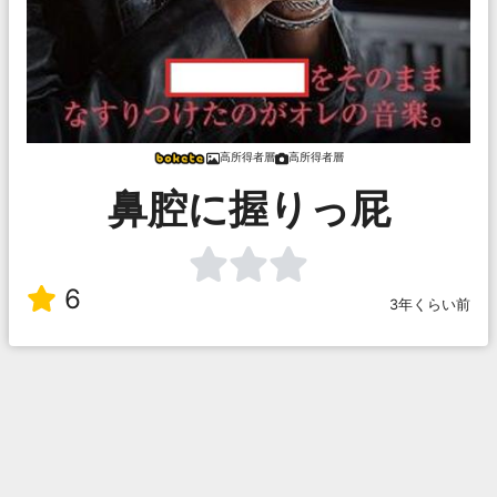
高所得者層
高所得者層
鼻腔に握りっ屁
6
3年くらい前