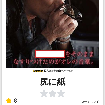
高所得者層
高所得者層
尻に紙
6
3年くらい前