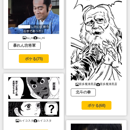
bu_mi
bu_mi
暴れん坊将軍
ボケる(
75
)
亜多魔漆黒斎
亜多魔漆黒斎
北斗の拳
ボケる(
68
)
ルイコスタ
ルイコスタ