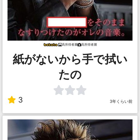
高所得者層
高所得者層
紙がないから手で拭い
たの
3
3年くらい前