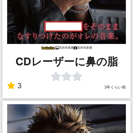
高所得者層
高所得者層
CDレーザーに鼻の脂
3
3年くらい前