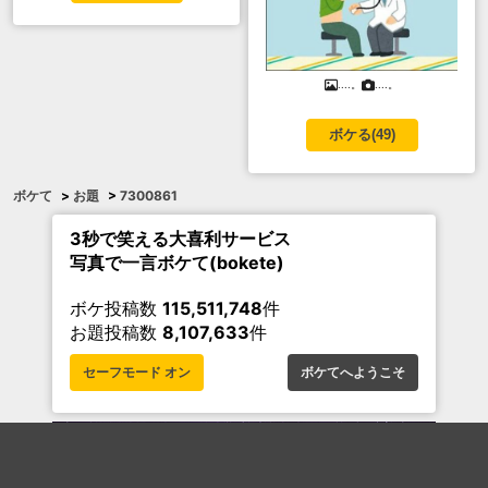
....。
....。
ボケる(
49
)
ボケて
>
お題
>
7300861
3秒で笑える大喜利サービス
写真で一言ボケて(bokete)
ボケ投稿数
115,511,748
件
お題投稿数
8,107,633
件
セーフモード オン
ボケてへようこそ