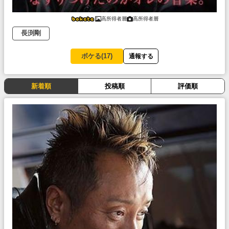
高所得者層
高所得者層
長渕剛
ボケる(
17
)
通報する
新着順
投稿順
評価順