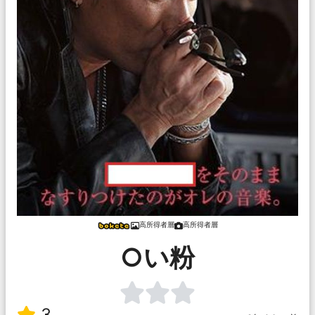
高所得者層
高所得者層
○い粉
3