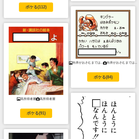
ボケる(
112
)
向井がおさむまでは…
向井がおさむまでは…
ボケる(
84
)
高所得者層
高所得者層
ボケる(
91
)