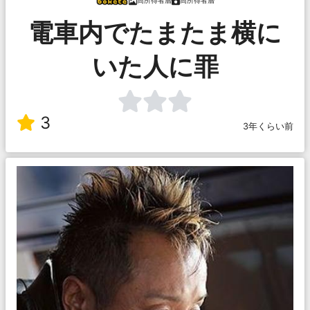
高所得者層
高所得者層
電車内でたまたま横に
いた人に罪
3
3年くらい前