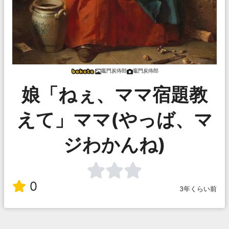
竈門炭痔郎
竈門炭痔郎
娘「ねぇ、ママ宿題教
えて」ママ(やっば、マ
ジわかんね)
0
3年くらい前