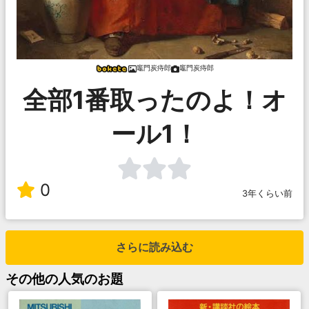
竈門炭痔郎
竈門炭痔郎
全部1番取ったのよ！オ
ール1！
0
3年くらい前
さらに読み込む
その他
の人気のお題