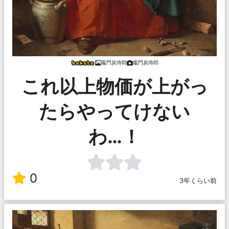
竈門炭痔郎
竈門炭痔郎
これ以上物価が上がっ
たらやってけない
わ…！
0
3年くらい前