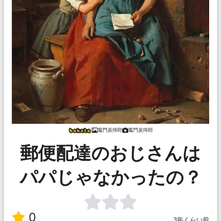
竈門炭痔郎
竈門炭痔郎
郵便配達のおじさんは
パパじゃなかったの？
0
3年くらい前