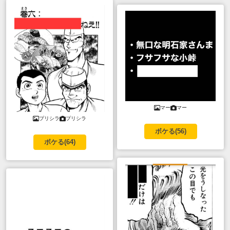
マー
マー
プリシラ
プリシラ
ボケる(
56
)
ボケる(
64
)