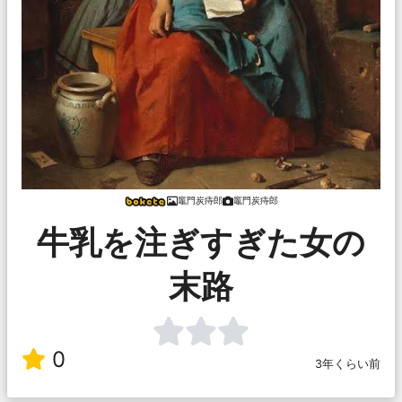
竈門炭痔郎
竈門炭痔郎
牛乳を注ぎすぎた女の
末路
0
3年くらい前