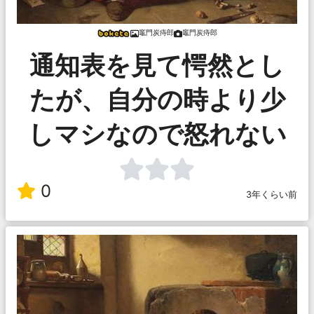
竈門炭痔郎
竈門炭痔郎
通知表を見て愕然とし
たが、自分の時より少
しマシなので怒れない
0
3年くらい前