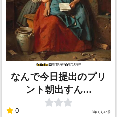
竈門炭痔郎
竈門炭痔郎
なんで今日提出のプリ
ント朝出すん...
0
3年くらい前