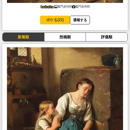
竈門炭痔郎
竈門炭痔郎
ボケる(
22
)
通報する
新着順
投稿順
評価順