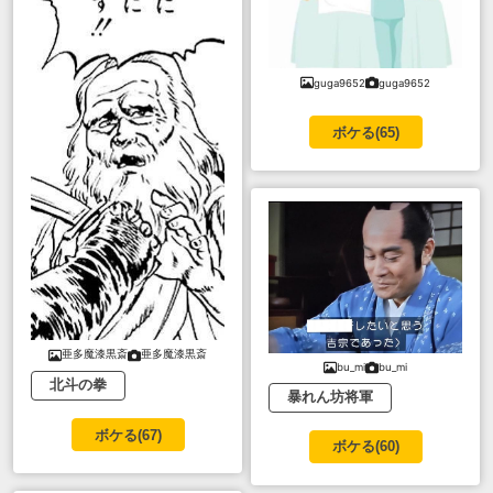
guga9652
guga9652
ボケる(
65
)
亜多魔漆黒斎
亜多魔漆黒斎
bu_mi
bu_mi
北斗の拳
暴れん坊将軍
ボケる(
67
)
ボケる(
60
)