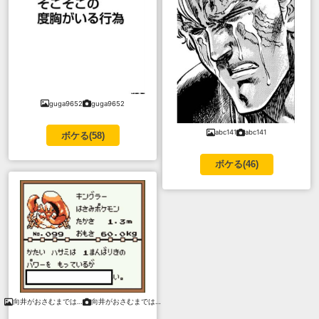
guga9652
guga9652
abc141
abc141
ボケる(
58
)
ボケる(
46
)
向井がおさむまでは…
向井がおさむまでは…