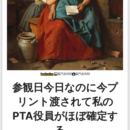
竈門炭痔郎
竈門炭痔郎
参観日今日なのに今プ
リント渡されて私の
PTA役員がほぼ確定す
る。