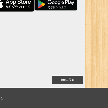
Topに戻る
て