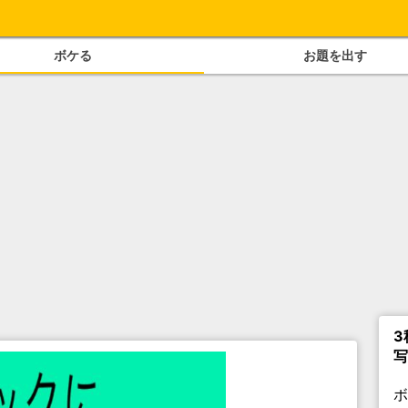
ボケる
お題を出す
3
写