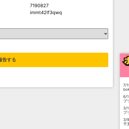
7190827
immt42lf3qwq
。
報告する
7/1
b
6/
プ
3/
プ
3/
干