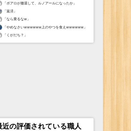
「
ポアロが撤退して、ルノアールになったか
」
「
返済
」
「
なら乗るなw
」
「
やめなさいwwwwww上のやつを食えwwwwww
」
「
くがだち？
」
最近の評価されている職人