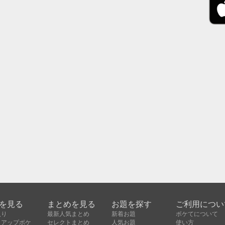
を見る
まとめを見る
お題を探す
ご利用につい
入り
最新人気まとめ
新着お題
ボケてについて
クアップボケ
セレクトまとめ
人気お題
使い方