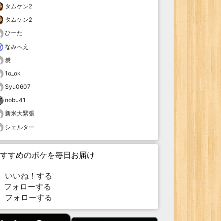
タムケン2
タムケン2
ひーた
なみへえ
炭
1o_ok
Syu0607
nobu41
新米大緊張
シェルター
すすめのボケを毎日お届け
いいね！する
フォローする
フォローする