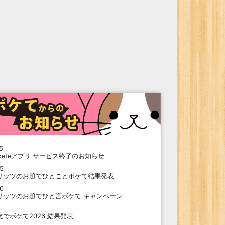
5
oketeアプリ サービス終了のお知らせ
15
リッツのお題でひとことボケて結果発表
10
リッツのお題でひと言ボケて キャンペーン
9
支でボケて2026 結果発表