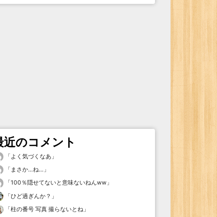
最近のコメント
「
よく気づくなあ
」
「
まさか…ね…
」
「
100％隠せてないと意味ないねんww
」
「
ひど過ぎんか？
」
「
柱の番号 写真 撮らないとね
」