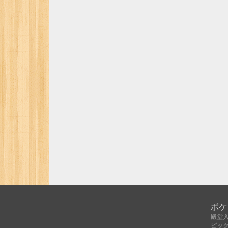
ボケ
殿堂
ピッ