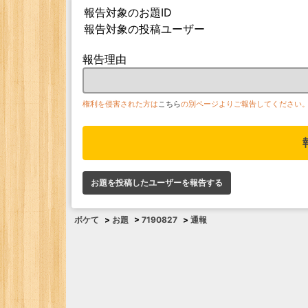
報告対象のお題ID
報告対象の投稿ユーザー
報告理由
権利を侵害された方は
こちら
の別ページよりご報告してください
お題を投稿したユーザーを報告する
ボケて
>
お題
>
7190827
>
通報