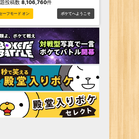
お題投稿数
8,106,760
件
セーフモード オン
ボケてへようこそ