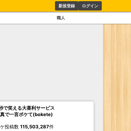
新規登録
ログイン
職人
秒で笑える大喜利サービス
真で一言ボケて(bokete)
ボケ投稿数
115,503,287
件