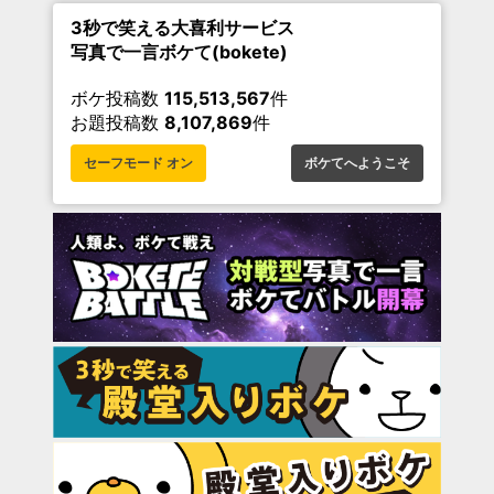
3秒で笑える大喜利サービス
写真で一言ボケて(bokete)
ボケ投稿数
115,513,567
件
お題投稿数
8,107,869
件
セーフモード オン
ボケてへようこそ