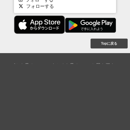
フォローする
Topに戻る
ボケを見る
まとめを見る
お題を探す
殿堂入り
最新人気まとめ
新着お題
ピックアップボケ
セレクトまとめ
人気お題
人気ボケ
セレクトお題
注目ボケ
人気タグ
急上昇ボケ
新着ボケ
セレクト
タグ
ご利用について
ボケてについて