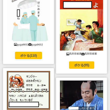
guga9652
guga9652
高所得者層
高所得者層
ボケる(
110
)
ボケる(
95
)