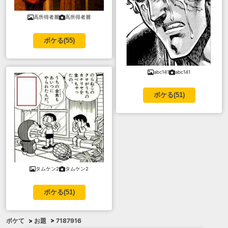
高所得者層
高所得者層
ボケる(
55
)
abc141
abc141
ボケる(
51
)
タムケン2
タムケン2
ボケる(
51
)
ボケて
>
お題
>
7187916