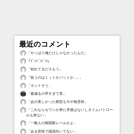
最近のコメント
「
やっぱり俺だけじゃなかったんだ
」
「
ﾄﾞﾝﾄﾞﾝﾄﾞﾝ!
」
「
枯れてるだろもう
」
「
狙うのはミットかバットか……
」
「
ホントそう
」
「
腹減るの早すぎて草
」
「
あの美しかった模型も今や無意味
」
「
これならセワシが来た矛盾はないしタイムパトロー
ルも来ない
」
「
一般人の格闘家レベルかよ
」
「
ある意味で議員向いてない
」