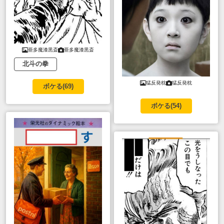
亜多魔漆黒斎
亜多魔漆黒斎
北斗の拳
猛反発枕
猛反発枕
ボケる(
69
)
ボケる(
54
)