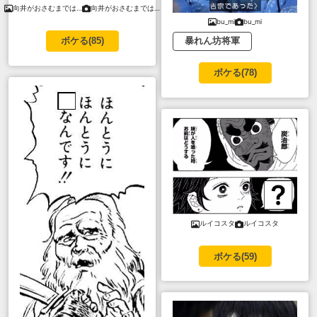
向井がおさむまでは…
向井がおさむまでは…
bu_mi
bu_mi
暴れん坊将軍
ボケる(
85
)
ボケる(
78
)
ルイコスタ
ルイコスタ
ボケる(
59
)