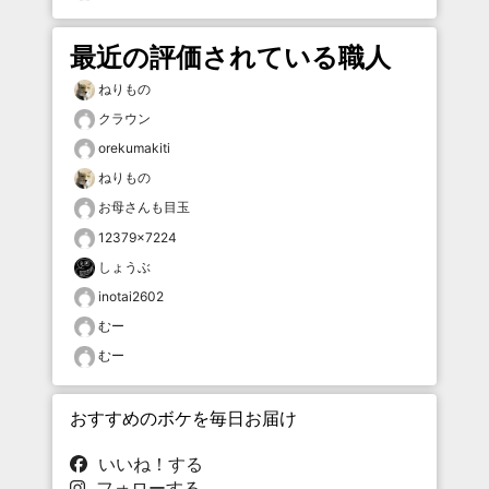
最近の評価されている職人
ねりもの
クラウン
orekumakiti
ねりもの
お母さんも目玉
12379×7224
しょうぶ
inotai2602
むー
むー
おすすめのボケを毎日お届け
いいね！する
フォローする