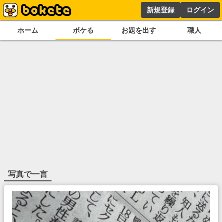
新規登録
ログイン
ホーム
ボケる
お題を出す
職人
写真で一言