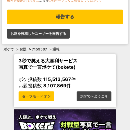
権利を侵害された方は
こちら
の別ページよりご報告してください。
報告する
お題を投稿したユーザーを報告する
ボケて
>
お題
>
7159507
>
通報
3秒で笑える大喜利サービス
写真で一言ボケて(bokete)
ボケ投稿数
115,513,567
件
お題投稿数
8,107,869
件
セーフモード オン
ボケてへようこそ