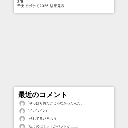
3/9
干支でボケて2026 結果発表
最近のコメント
「
やっぱり俺だけじゃなかったんだ
」
「
ﾄﾞﾝﾄﾞﾝﾄﾞﾝ!
」
「
枯れてるだろもう
」
「
狙うのはミットかバットか……
」