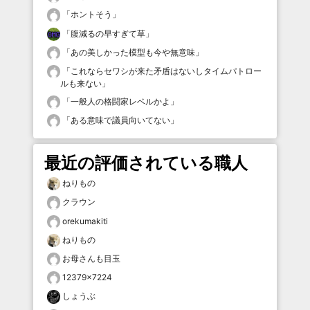
「
ホントそう
」
「
腹減るの早すぎて草
」
「
あの美しかった模型も今や無意味
」
「
これならセワシが来た矛盾はないしタイムパトロー
ルも来ない
」
「
一般人の格闘家レベルかよ
」
「
ある意味で議員向いてない
」
最近の評価されている職人
ねりもの
クラウン
orekumakiti
ねりもの
お母さんも目玉
12379×7224
しょうぶ