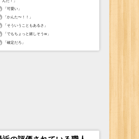
んだ！
」
「
可愛い
」
「
かんた〜！！
」
「
そういうこともあるさ
」
「
でもちょっと嬉しそうw
」
「
確定だろ
」