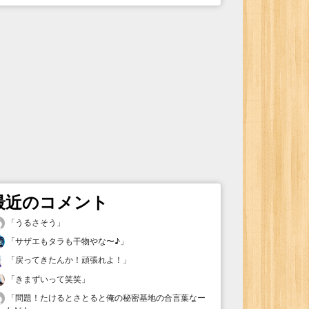
最近のコメント
「
うるさそう
」
「
サザエもタラも干物やな〜♪
」
「
戻ってきたんか！頑張れよ！
」
「
きまずいって笑笑
」
「
問題！たけるとさとると俺の秘密基地の合言葉なー