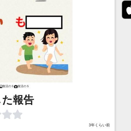
復活のＳ
復活のＳ
した報告
3年くらい前