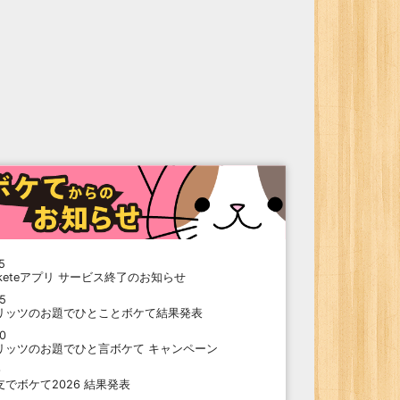
5
oketeアプリ サービス終了のお知らせ
15
リッツのお題でひとことボケて結果発表
10
リッツのお題でひと言ボケて キャンペーン
9
支でボケて2026 結果発表