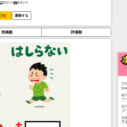
復活のＳ
復活のＳ
(
79
)
通報する
投稿順
評価順
7/1
b
6/
プ
3/
プ
3/
干