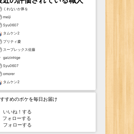
最近の評価されている職人
くれないか豚を
meiji
Syu0607
タムケン2
プリティ慶
スープレックス佐藤
gaizinhige
Syu0607
omorer
タムケン2
すすめのボケを毎日お届け
いいね！する
フォローする
フォローする