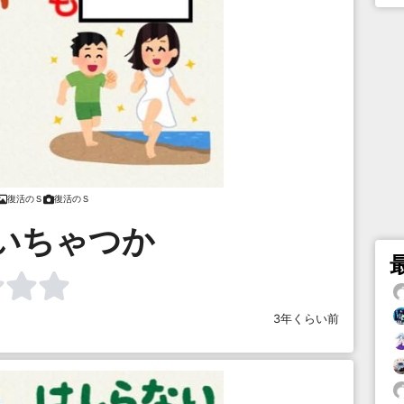
復活のＳ
復活のＳ
いちゃつか
3年くらい前