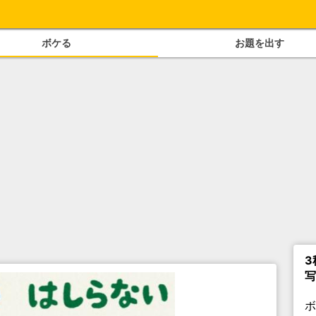
ボケる
お題を出す
3
写