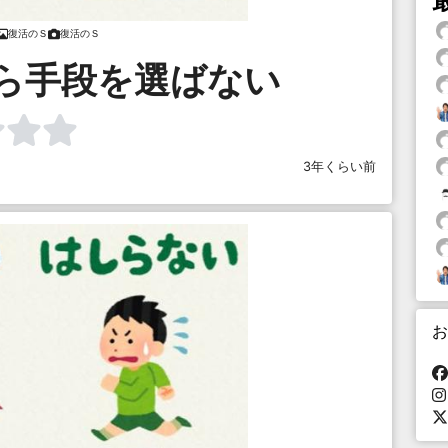
復活のＳ
復活のＳ
ら手段を選ばない
3年くらい前
お