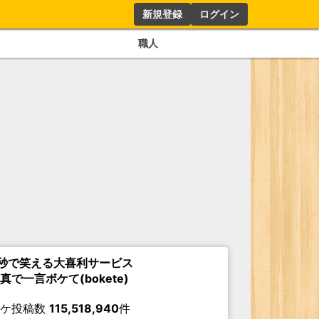
新規登録
ログイン
職人
秒で笑える大喜利サービス
真で一言ボケて(bokete)
ボケ投稿数
115,518,940
件