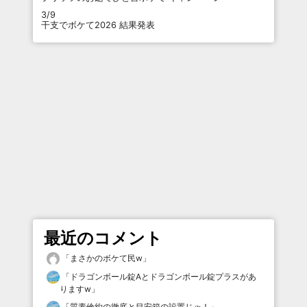
3/9
干支でボケて2026 結果発表
最近のコメント
「
まさかのボケて民w
」
「
ドラゴンボール錠Aとドラゴンボール錠プラスがあ
りますw
」
「
質素倹約の徹底と目安箱の設置じゃ！
」