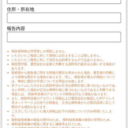
住所・所在地
報告内容
報告者情報は管理者しか閲覧しません。
いただいたご報告に対して個別にお応えすることは致しません。
いただいたご報告に対して対応をお約束するものではありません。
報告受付後、運営会社が必要と判断する資料等の提示をお願いする場合が
あります。
投稿者から報告者に関する情報の開示を求められた場合、運営者の判断に
より情報を開示する場合があります。但し、報告者が個人の場合について
は、事前に開示の可否についてお問合せを致します。
本フォームに入力された削除申請が正当な権利行使に基づかないものであ
ると判明した場合や正当な権利行使に基づかないものであると判断できる
場合には、 削除申請者のアカウントの削除を行なう場合があります。
また、削除申請者のアカウント情報および運営会社が確認したIPアドレス
等ネットワーク上の全ての情報を、正当な権利者からの開示請求に応じて
開示する場合があります。
ご入力していただいた個人情報は以下の目的についてのみ利用いたしま
す。
権利侵害画像の報告の受付のため。 権利侵害画像の報告の管理のため。
権利侵害画像の報告に関するご連絡等を行うため。