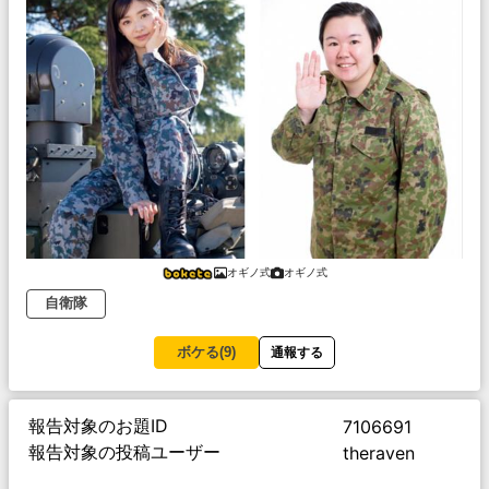
オギノ式
オギノ式
自衛隊
ボケる(
9
)
通報する
報告対象のお題ID
7106691
報告対象の投稿ユーザー
theraven