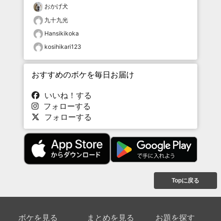
おかげ犬
九十九光
Hansikikoka
kosihikari123
おすすめのボケを毎日お届け
いいね！する
フォローする
フォローする
Topに戻る
ボケを見る
まとめを見る
お題を探す