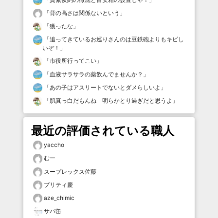
「
背の高さは関係ないという
」
「
獲ったな
」
「
追ってきているお巡りさんのは豆鉄砲よりもキビし
いぞ！
」
「
市役所行ってこい
」
「
血液サラサラの薬飲んでませんか？
」
「
あの子はアスリートでないとダメらしいよ
」
「
肌真っ白だもんね 明らかとり過ぎだと思うよ
」
最近の評価されている職人
yaccho
むー
スープレックス佐藤
プリティ慶
aze_chimic
サバ缶