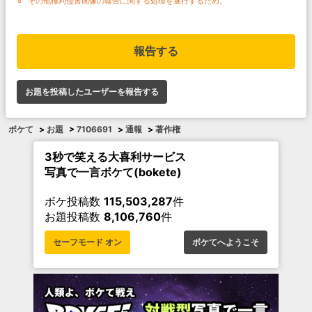
その他権利侵害画像の報告に関する処理を遂行するため。
報告する
お題を投稿したユーザーを報告する
ボケて
>
お題
>
7106691
>
通報
>
著作権
3秒で笑える大喜利サービス
写真で一言ボケて(bokete)
ボケ投稿数
115,503,287
件
お題投稿数
8,106,760
件
セーフモード オン
ボケてへようこそ