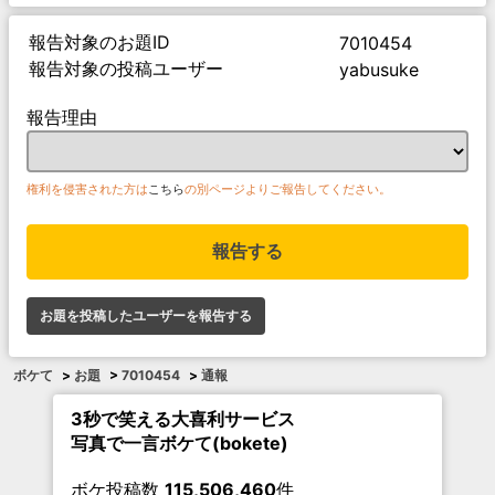
報告対象のお題ID
7010454
報告対象の投稿ユーザー
yabusuke
報告理由
権利を侵害された方は
こちら
の別ページよりご報告してください。
報告する
お題を投稿したユーザーを報告する
ボケて
>
お題
>
7010454
>
通報
3秒で笑える大喜利サービス
写真で一言ボケて(bokete)
ボケ投稿数
115,506,460
件