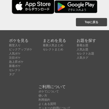
Topに戻る
ボケを見る
まとめを見る
お題を探す
殿堂入り
最新人気まとめ
新着お題
ピックアップボケ
セレクトまとめ
人気お題
人気ボケ
セレクトお題
注目ボケ
人気タグ
急上昇ボケ
新着ボケ
セレクト
タグ
ご利用について
ボケてについて
使い方
利用規約
よくある質問
クッキーの利用について