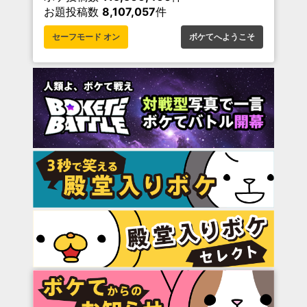
お題投稿数
8,107,057
件
セーフモード オン
ボケてへようこそ