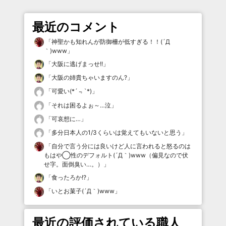
最近のコメント
「
神聖かも知れんが防御柵が低すぎる！！(´Д
｀)www
」
「
大阪に逃げまっせ!!
」
「
大阪の姉貴ちゃいますのん?
」
「
可愛い(*´﹃`*)
」
「
それは困るよぉ～…泣
」
「
可哀想に…
」
「
多分日本人の1/3くらいは覚えてもいないと思う
」
「
自分で言う分には良いけど人に言われると怒るのは
もはや◯性のデフォルト(´Д｀)www（偏見なので伏
せ字。面倒臭い…。）
」
「
食ったろか!?
」
「
いとお菓子(´Д｀)www
」
最近の評価されている職人