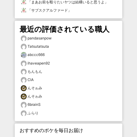
「
まあお前を殴りたいヤツは結構いると思うよ
」
「
サブスクアルファード
」
最近の評価されている職人
pandasanpow
Tatsutatsuta
abccc666
ihaveapen92
もんもん
CIA
んそゎみ
んそゎみ
6brainS
ふらり
おすすめのボケを毎日お届け