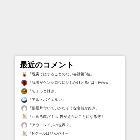
最近のコメント
「
現実ではすることのない会話第3位
」
「
読者がケンシロウに話しかけとる(´Д｀)www
」
「
ちょっと好き
」
「
アルトバイエルン
」
「
部屋片付いていかなそうな名前が好き
」
「
止めろ罠だ！広_告がえらいことになるぞ！
」
「
アウトレイジの世界？
」
「
Nクールはひんやり～
」