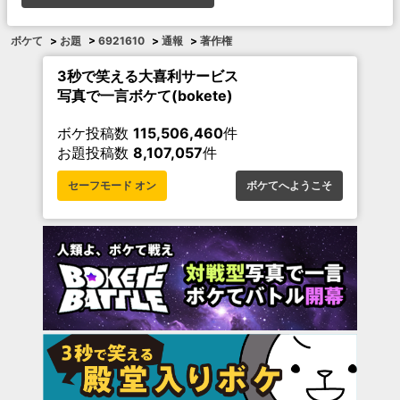
ボケて
>
お題
>
6921610
>
通報
>
著作権
3秒で笑える大喜利サービス
写真で一言ボケて(bokete)
ボケ投稿数
115,506,460
件
お題投稿数
8,107,057
件
セーフモード オン
ボケてへようこそ