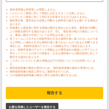
報告者情報は管理者しか閲覧しません。
いただいたご報告に対して個別にお応えすることは致しません。
いただいたご報告に対して対応をお約束するものではありません。
報告受付後、運営会社が必要と判断する資料等の提示をお願いする場合が
あります。
投稿者から報告者に関する情報の開示を求められた場合、運営者の判断に
より情報を開示する場合があります。但し、報告者が個人の場合について
は、事前に開示の可否についてお問合せを致します。
本フォームに入力された削除申請が正当な権利行使に基づかないものであ
ると判明した場合や正当な権利行使に基づかないものであると判断できる
場合には、 削除申請者のアカウントの削除を行なう場合があります。
また、削除申請者のアカウント情報および運営会社が確認したIPアドレス
等ネットワーク上の全ての情報を、正当な権利者からの開示請求に応じて
開示する場合があります。
ご入力していただいた個人情報は以下の目的についてのみ利用いたしま
す。
権利侵害画像の報告の受付のため。 権利侵害画像の報告の管理のため。
権利侵害画像の報告に関するご連絡等を行うため。
その他権利侵害画像の報告に関する処理を遂行するため。
報告する
お題を投稿したユーザーを報告する