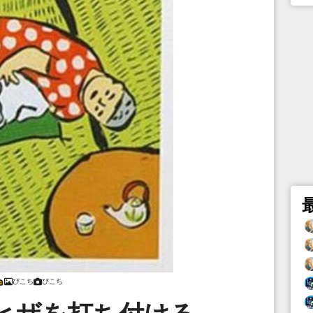
ぴこち
ぴこち