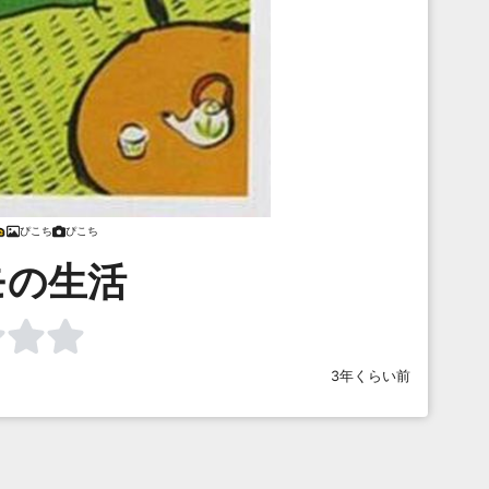
ぴこち
ぴこち
モの生活
3年くらい前