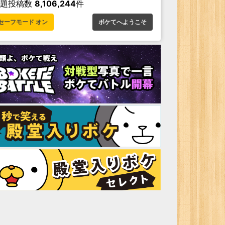
お題投稿数
8,106,244
件
セーフモード オン
ボケてへようこそ