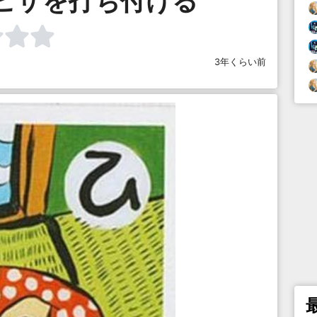
ヒザを打ち付ける
3年くらい前