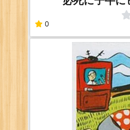
必死に子牛に
0