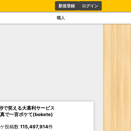
新規登録
ログイン
職人
秒で笑える大喜利サービス
真で一言ボケて(bokete)
ボケ投稿数
115,497,914
件