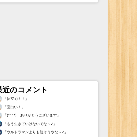
最近のコメント
「
(>▽<)！！
」
「
面白い！
」
「
(*^^*) ありがとうございます
」
「
もう生きていけないでな～♪
」
「
ウルトラマンよりも短そうやな～♪
」