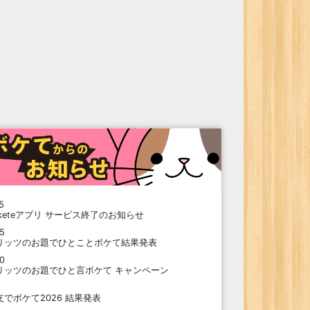
5
oketeアプリ サービス終了のお知らせ
15
リッツのお題でひとことボケて結果発表
10
リッツのお題でひと言ボケて キャンペーン
9
支でボケて2026 結果発表