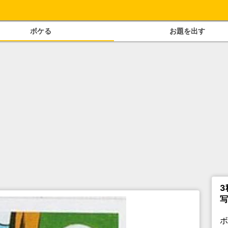
ボケる
お題を出す
3
写