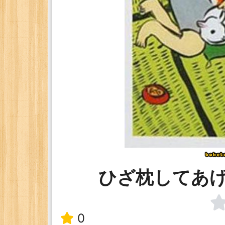
ひざ枕してあ
0