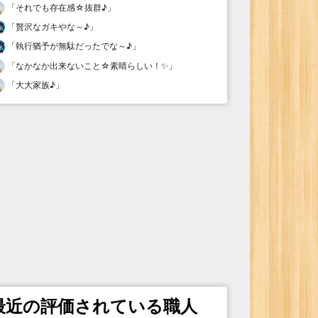
「
それでも存在感☆抜群♪
」
「
贅沢なガキやな～♪
」
「
執行猶予が無駄だったでな～♪
」
「
なかなか出来ないこと☆素晴らしい！✨
」
「
大大家族♪
」
最近の評価されている職人