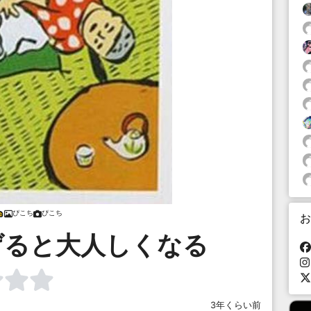
ぴこち
ぴこち
お
げると大人しくなる
3年くらい前