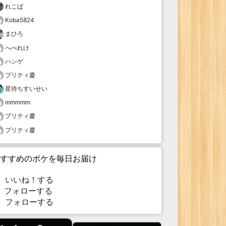
れこば
Koba5824
まひろ
へべれけ
ハンゲ
プリティ慶
星待ちすいせい
mmmmm
プリティ慶
プリティ慶
すすめのボケを毎日お届け
いいね！する
フォローする
フォローする