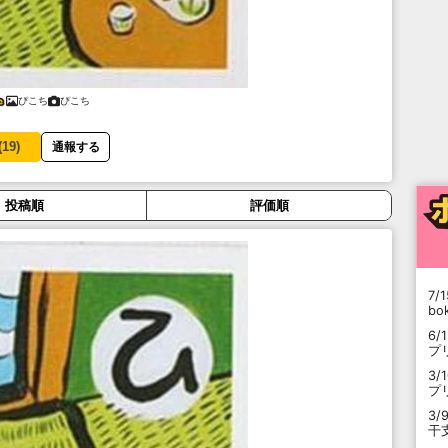
ぴこち
ぴこち
(
19
)
通報する
投稿順
評価順
7/1
b
6/
プ
3/
プ
3/
干