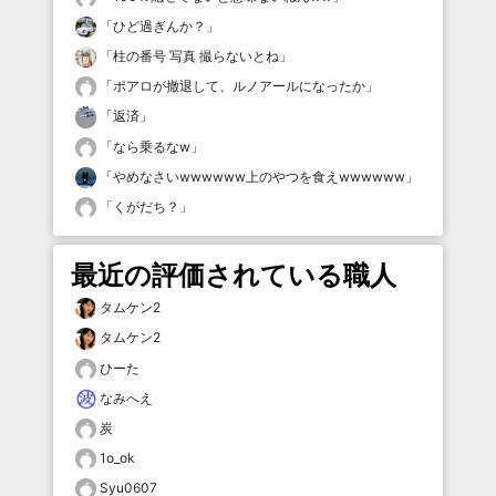
「
ひど過ぎんか？
」
「
柱の番号 写真 撮らないとね
」
「
ポアロが撤退して、ルノアールになったか
」
「
返済
」
「
なら乗るなw
」
「
やめなさいwwwwww上のやつを食えwwwwww
」
「
くがだち？
」
最近の評価されている職人
タムケン2
タムケン2
ひーた
なみへえ
炭
1o_ok
Syu0607