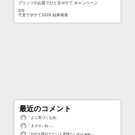
プリッツのお題でひと言ボケて キャンペーン
3/9
干支でボケて2026 結果発表
最近のコメント
「
よく気づくなあ
」
「
まさか…ね…
」
「
100％隠せてないと意味ないねんww
」