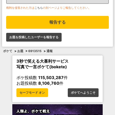
権利を侵害された方は
こちら
の別ページよりご報告してください。
報告する
お題を投稿したユーザーを報告する
ボケて
>
お題
>
6913515
>
通報
3秒で笑える大喜利サービス
写真で一言ボケて(bokete)
ボケ投稿数
115,503,287
件
お題投稿数
8,106,760
件
セーフモード オン
ボケてへようこそ