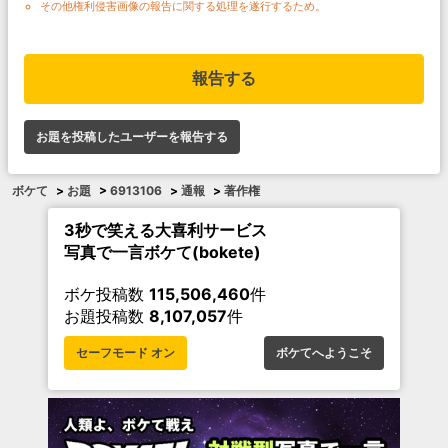
その他権利侵害画像の報告に関する処理を遂行するため。
報告する
お題を投稿したユーザーを報告する
ボケて
>
お題
>
6913106
>
通報
>
著作権
3秒で笑える大喜利サービス
写真で一言ボケて(bokete)
ボケ投稿数
115,506,460
件
お題投稿数
8,107,057
件
セーフモード オン
ボケてへようこそ