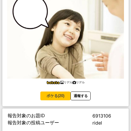
リデル
リデル
ボケる(
20
)
通報する
報告対象のお題ID
6913106
報告対象の投稿ユーザー
ridel