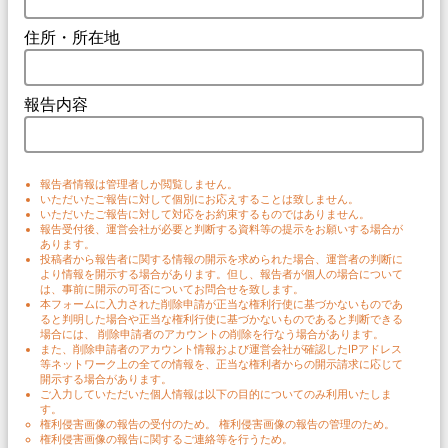
住所・所在地
報告内容
報告者情報は管理者しか閲覧しません。
いただいたご報告に対して個別にお応えすることは致しません。
いただいたご報告に対して対応をお約束するものではありません。
報告受付後、運営会社が必要と判断する資料等の提示をお願いする場合が
あります。
投稿者から報告者に関する情報の開示を求められた場合、運営者の判断に
より情報を開示する場合があります。但し、報告者が個人の場合について
は、事前に開示の可否についてお問合せを致します。
本フォームに入力された削除申請が正当な権利行使に基づかないものであ
ると判明した場合や正当な権利行使に基づかないものであると判断できる
場合には、 削除申請者のアカウントの削除を行なう場合があります。
また、削除申請者のアカウント情報および運営会社が確認したIPアドレス
等ネットワーク上の全ての情報を、正当な権利者からの開示請求に応じて
開示する場合があります。
ご入力していただいた個人情報は以下の目的についてのみ利用いたしま
す。
権利侵害画像の報告の受付のため。 権利侵害画像の報告の管理のため。
権利侵害画像の報告に関するご連絡等を行うため。