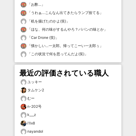
「
お酢…
」
「
うわぁ…こんなん出てきたらランプ捨てる
」
「
机を揚げたのかよ(笑)
」
「
ほな、何の味がするんやろ？パパンの味とか
」
「
Car Drone (笑)
」
「
懐かしい…一太郎。帰ってこーい一太郎ぅ
」
「
この状況で何を思ってんだよ(笑)
」
最近の評価されている職人
ユッキー
タムケン2
むー
n-202号
k___z
i1lx8
nayandol