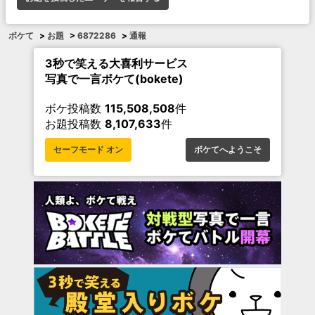
ボケて
>
お題
>
6872286
>
通報
3秒で笑える大喜利サービス
写真で一言ボケて(bokete)
ボケ投稿数
115,508,508
件
お題投稿数
8,107,633
件
セーフモード オン
ボケてへようこそ