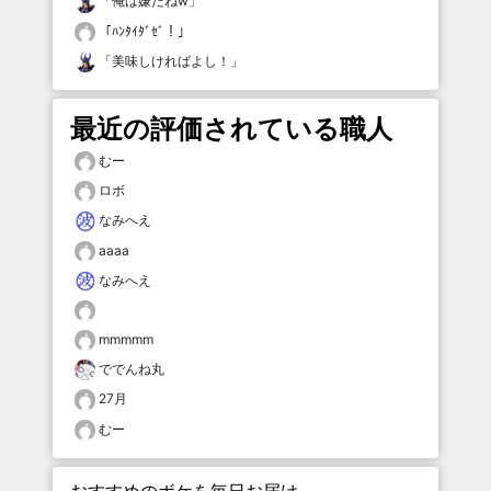
「
俺は嫌だねw
」
「
ﾊﾝﾀｲﾀﾞｾﾞ！
」
「
美味しければよし！
」
最近の評価されている職人
むー
ロボ
なみへえ
aaaa
なみへえ
mmmmm
ででんね丸
27月
むー
おすすめのボケを毎日お届け