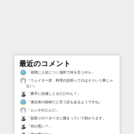
最近のコメント
「
昼間に人目につく場所で何を言うやら
」
「
ウェイター君、料理の説明ってのはそういう事じゃ
ない
」
「
勝手に自滅しとるだけやん？
」
「
連合体の総称だと言う説もあるようですね
」
「
ムシされたんだ
」
「
鼠取りのベタベタに捕まっていて助かります
」
「
何が悪い？
」